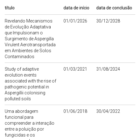
título
data de início
data de conclusão
Revelando Mecanismos
01/01/2026
30/12/2028
de Evolução Adaptativa
que Impulsionam o
Surgimento de Aspergilla
Virulent Aerotransportada
em Ambientes de Solos
Contaminados
Study of adaptive
01/03/2021
31/08/2024
evolution events
associated with the rise of
pathogenic potential in
Aspergillii colonising
polluted soils
Uma abordagem
01/06/2018
30/04/2022
funcional para
compreender a interação
entre a poluição por
fungicidas e os