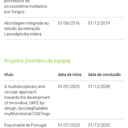
processos do
ecossistema mediados
por fungos
Abordagem integrada ao
01/06/2016
01/12/2019
estudo da interação
Lasiodiplodia-videira
Projetos (membro da equipa)
título
data de início
data de conclusão
A multidisciplinary and
01/01/2025
31/12/2028
circular approach
towards the development
of innovative, SAFE-by-
design, (bio)degRadable
multifunctional COATings
Espumante de Portugal
01/07/2023
31/12/2025