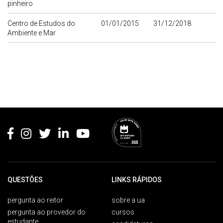
pinheiro
Centro de Estudos do
01/01/2015
31/12/2018
Ambiente e Mar
Rodapé
QUESTÕES
LINKS RÁPIDOS
pergunta ao reitor
sobre a ua
pergunta ao provedor do
cursos
estudante