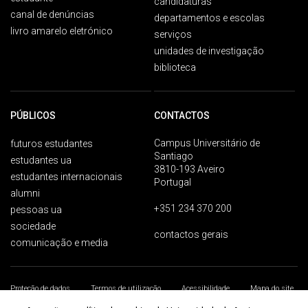
candidaturas
canal de denúncias
departamentos e escolas
livro amarelo eletrónico
serviços
unidades de investigação
biblioteca
PÚBLICOS
CONTACTOS
Campus Universitário de
futuros estudantes
Santiago
estudantes ua
3810-193 Aveiro
estudantes internacionais
Portugal
alumni
+351 234 370 200
pessoas ua
sociedade
contactos gerais
comunicação e media
Proteção de dados
Termos de utilização
Acessibilidade
Mapa do site
Universidade de Aveiro 2026