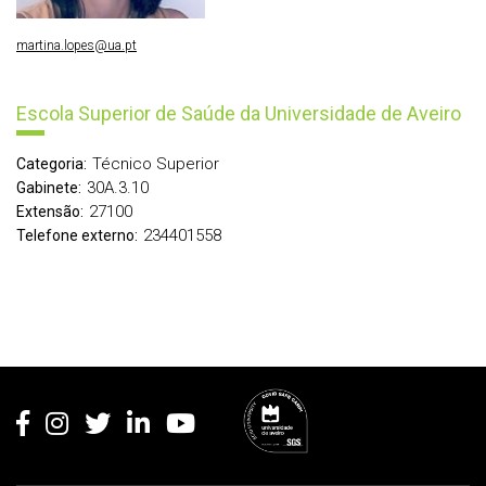
martina.lopes@ua.pt
Escola Superior de Saúde da Universidade de Aveiro
Técnico Superior
Categoria:
30A.3.10
Gabinete:
27100
Extensão:
234401558
Telefone externo:
Rodapé