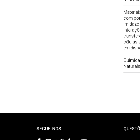
Materia
com porf
imidazo
interaç
transfer
células 
em dispo
Quimica
Naturais
Rodapé
SEGUE-NOS
QUESTÕ