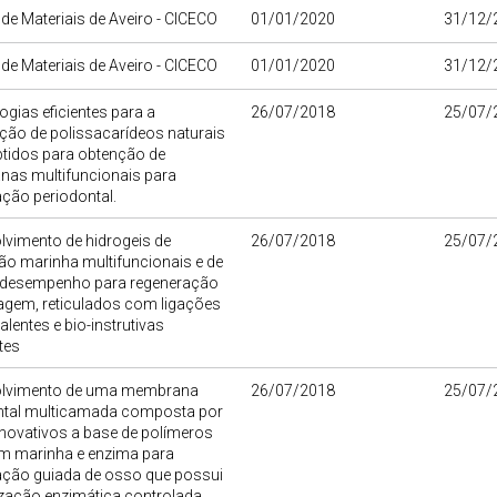
o de Materiais de Aveiro - CICECO
01/01/2020
31/12/
o de Materiais de Aveiro - CICECO
01/01/2020
31/12/
gias eficientes para a
26/07/2018
25/07/
ção de polissacarídeos naturais
tidos para obtenção de
as multifuncionais para
ção periodontal.
vimento de hidrogeis de
26/07/2018
25/07/
ão marinha multifuncionais e de
 desempenho para regeneração
lagem, reticulados com ligações
lentes e bio-instrutivas
tes
lvimento de uma membrana
26/07/2018
25/07/
ntal multicamada composta por
novativos a base de polímeros
em marinha e enzima para
ação guiada de osso que possui
ização enzimática controlada