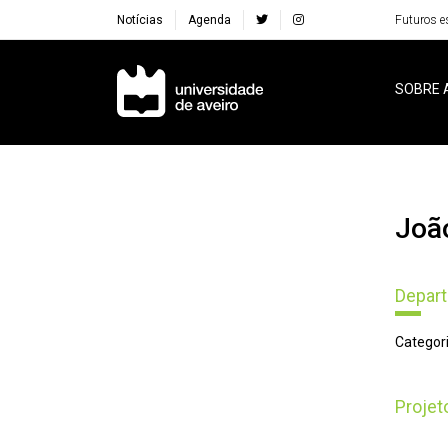
Notícias
Agenda
Futuros e
Navegação Principal
SOBRE 
Jo
Depar
Categori
Proje