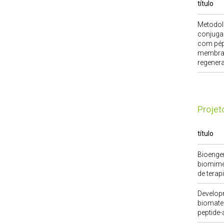
título
Metodolo
conjuga
com pép
membran
regenera
Proje
título
Bioenge
biomimé
de terap
Developm
biomater
peptide-