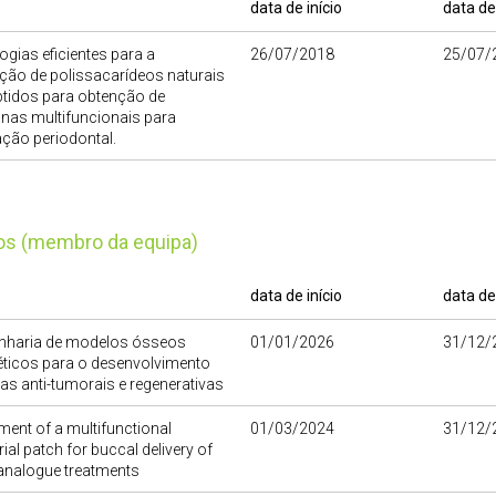
data de início
data de
gias eficientes para a
26/07/2018
25/07/
ção de polissacarídeos naturais
tidos para obtenção de
as multifuncionais para
ção periodontal.
tos (membro da equipa)
data de início
data de
nharia de modelos ósseos
01/01/2026
31/12/
ticos para o desenvolvimento
ias anti-tumorais e regenerativas
ent of a multifunctional
01/03/2024
31/12/
ial patch for buccal delivery of
analogue treatments