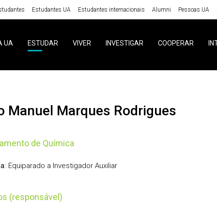
studantes
Estudantes UA
Estudantes internacionais
Alumni
Pessoas UA
A UA
ESTUDAR
VIVER
INVESTIGAR
COOPERAR
IN
ão Manuel Marques Rodrigues
tamento de Química
Equiparado a Investigador Auxiliar
a:
tos (responsável)