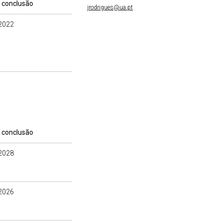
 conclusão
jrodrigues@ua.pt
2022
 conclusão
2028
2026