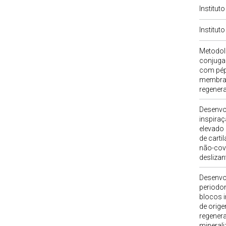
Institut
Institut
Metodolo
conjuga
com pép
membran
regenera
Desenvol
inspiraç
elevado
de carti
não-cova
deslizan
Desenvo
periodo
blocos i
de orig
regener
mineral