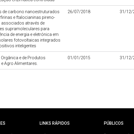
is de carbono nanoestruturados
26/07/2018
31/12/
irinas e ftalocianinas pireno-
l associados através de
ões supramoleculares para
ência de energia e eletrónica em
solares fotovoltaicas integrados
sitivos inteligentes
 Orgânica e de Produtos
01/01/2015
31/12/
 e Agro Alimentares.
ES
LINKS RÁPIDOS
PÚBLICOS