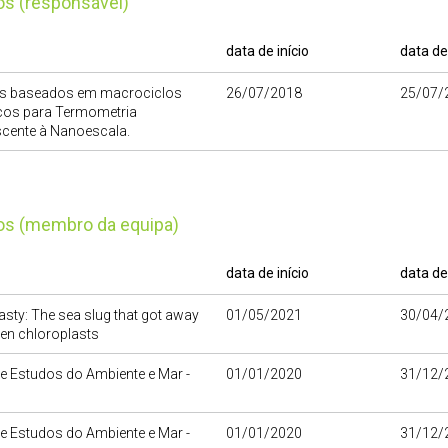
tos (responsável)
data de início
data de
s baseados em macrociclos
26/07/2018
25/07/
cos para Termometria
cente à Nanoescala.
tos (membro da equipa)
data de início
data de
asty: The sea slug that got away
01/05/2021
30/04/
len chloroplasts
e Estudos do Ambiente e Mar -
01/01/2020
31/12/
e Estudos do Ambiente e Mar -
01/01/2020
31/12/