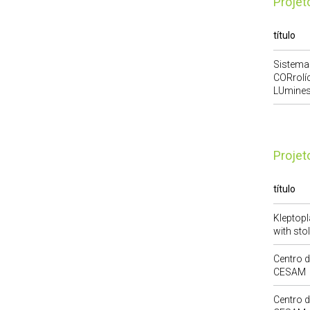
Proje
título
Sistema
CORrolí
LUmines
Proje
título
Kleptopl
with sto
Centro d
CESAM
Centro d