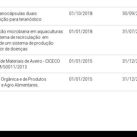
anocápsulas duais:
01/10/2018
30/09/
ição para teranóstico
ão microbiana em aquaculturas
01/01/2018
31/07/
tema de recirculação: em
 de um sistema de produção
or de doenças
o de Materiais de Aveiro - CICECO
01/01/2015
31/12/
M/50011/2013
 Orgânica e de Produtos
01/01/2015
31/12/
 e Agro Alimentares.