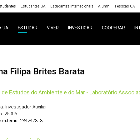
studantes
Estudantes UA
Estudantes internacionais
Alumni
Pessoas UA
A UA
ESTUDAR
VIVER
INVESTIGAR
COOPERAR
IN
na Filipa Brites Barata
 de Estudos do Ambiente e do Mar - Laboratório Associa
Investigador Auxiliar
a:
25006
o:
234247313
 externo: