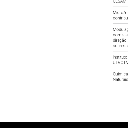
CESAM
Micro/n
contribu
Modulaç
com sis
direção
supress
Institut
UID/CT
Quimica
Naturais
Rodapé