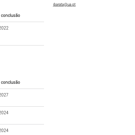
jbarata@ua.pt
 conclusão
2022
 conclusão
2027
2024
2024