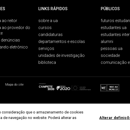
ES
LINKS RÁPIDOS
PÚBLICOS
 ao reitor
sobre a ua
futuros estudan
a ao provedor do
cursos
estudantes ua
te
candidaturas
estudantes inte
e denúncias
departamentos e escolas
alumni
arelo eletrónico
serviços
pessoas ua
unidades de investigação
sociedade
biblioteca
comunicação e
Mapa do site
r em consideração que o armazenamento de cookies
ria de navegação no website. Poderá alterar as
Alterar definiç