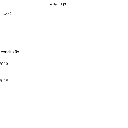
elia@ua.pt
dicas)
 conclusão
2019
2018