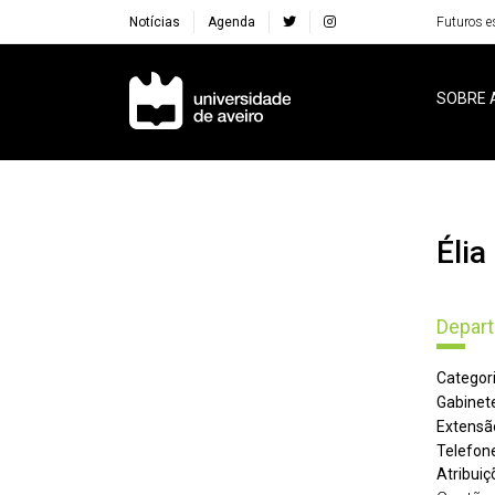
Notícias
Agenda
Futuros e
Navegação Principal
SOBRE 
Éli
Depart
Categori
Gabinete
Extensã
Telefone
Atribuiç