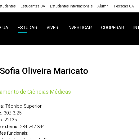
studantes
Estudantes UA
Estudantes internacionais
Alumni
Pessoas UA
A UA
ESTUDAR
VIVER
INVESTIGAR
COOPERAR
IN
a Sofia Oliveira Maricato
amento de Ciências Médicas
Técnico Superior
a:
30B.3.25
:
22135
o:
234 247 344
 externo:
ões funcionais: