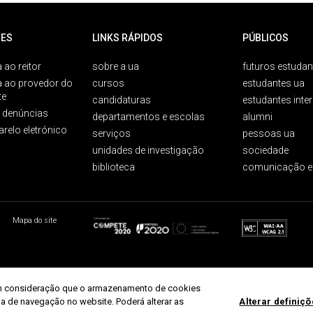
ES
LINKS RÁPIDOS
PÚBLICOS
 ao reitor
sobre a ua
futuros estudan
a ao provedor do
cursos
estudantes ua
te
candidaturas
estudantes inte
e denúncias
departamentos e escolas
alumni
arelo eletrónico
serviços
pessoas ua
unidades de investigação
sociedade
biblioteca
comunicação e
Mapa do site
r em consideração que o armazenamento de cookies
ria de navegação no website. Poderá alterar as
Alterar definiç