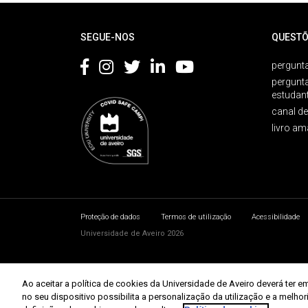
Rodapé
SEGUE-NOS
QUESTÕ
pergunta
pergunt
estudan
canal d
livro am
Proteção de dados
Termos de utilização
Acessibilidade
Universidade de Aveiro 2026
Ao aceitar a política de cookies da Universidade de Aveiro deverá te
no seu dispositivo possibilita a personalização da utilização e a melho