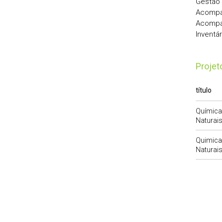
Gestão 
Acompan
Acompan
Inventá
Proje
título
Química
Naturais
Quimica
Naturais