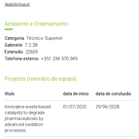
dpatoilo@ua.pt
Ambiente e Ordenamento
Técnico Superior
Categoria:
7.2.28
Gabinete:
22605
Extensão:
+351 234 370 349
Telefone externo:
Projetos (membro da equipa)
título
data de início
data de conclusão
Innovative waste-based
01/07/2025
29/06/2028
catalysts to degrade
pharmaceuticals by
advanced oxidation
processes