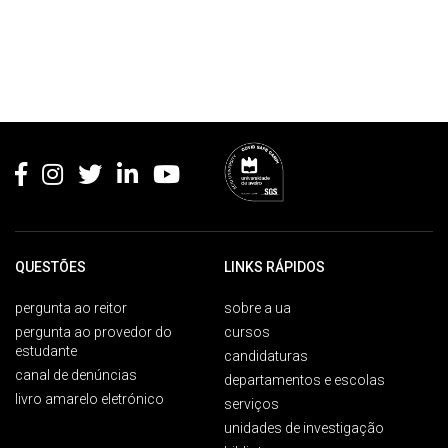
Rodapé
QUESTÕES
LINKS RÁPIDOS
pergunta ao reitor
sobre a ua
pergunta ao provedor do
cursos
estudante
candidaturas
canal de denúncias
departamentos e escolas
livro amarelo eletrónico
serviços
unidades de investigação