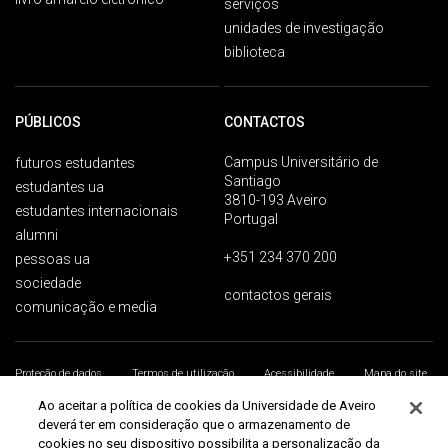
serviços
unidades de investigação
biblioteca
PÚBLICOS
CONTACTOS
Campus Universitário de
futuros estudantes
Santiago
estudantes ua
3810-193 Aveiro
estudantes internacionais
Portugal
alumni
+351 234 370 200
pessoas ua
sociedade
contactos gerais
comunicação e media
Proteção de dados
Termos de utilização
Acessibilidade
Mapa do site
Universidade de Aveiro 2026
Ao aceitar a política de cookies da Universidade de Aveiro
deverá ter em consideração que o armazenamento de
cookies no seu dispositivo possibilita a personalização da