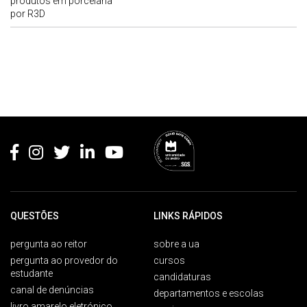
produtos em porcelana
por R3D
Rodapé
QUESTÕES
LINKS RÁPIDOS
pergunta ao reitor
sobre a ua
pergunta ao provedor do
cursos
estudante
candidaturas
canal de denúncias
departamentos e escolas
livro amarelo eletrónico