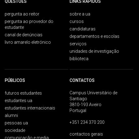
QUESTÕES
LINKS RÁPIDOS
pergunta ao reitor
sobre a ua
pergunta ao provedor do
cursos
estudante
candidaturas
canal de denúncias
departamentos e escolas
livro amarelo eletrónico
serviços
unidades de investigação
biblioteca
PÚBLICOS
CONTACTOS
Campus Universitário de
futuros estudantes
Santiago
estudantes ua
3810-193 Aveiro
estudantes internacionais
Portugal
alumni
+351 234 370 200
pessoas ua
sociedade
contactos gerais
comunicação e media