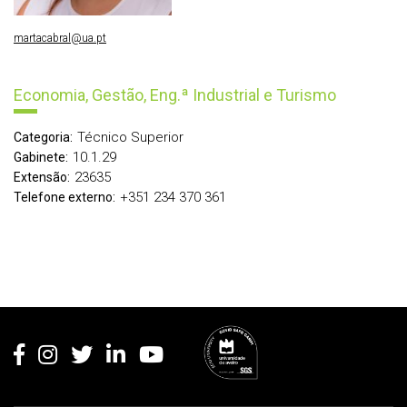
martacabral@ua.pt
Economia, Gestão, Eng.ª Industrial e Turismo
Técnico Superior
Categoria:
10.1.29
Gabinete:
23635
Extensão:
+351 234 370 361
Telefone externo:
Rodapé