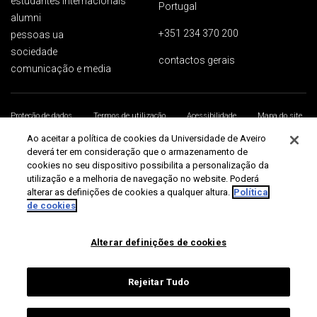
estudantes internacionais
Portugal
alumni
+351 234 370 200
pessoas ua
sociedade
contactos gerais
comunicação e media
Proteção de dados
Termos de utilização
Acessibilidade
Mapa do site
Universidade de Aveiro 2026
Ao aceitar a política de cookies da Universidade de Aveiro
deverá ter em consideração que o armazenamento de
cookies no seu dispositivo possibilita a personalização da
utilização e a melhoria de navegação no website. Poderá
alterar as definições de cookies a qualquer altura.
Política
de cookies
Alterar definições de cookies
Rejeitar Tudo