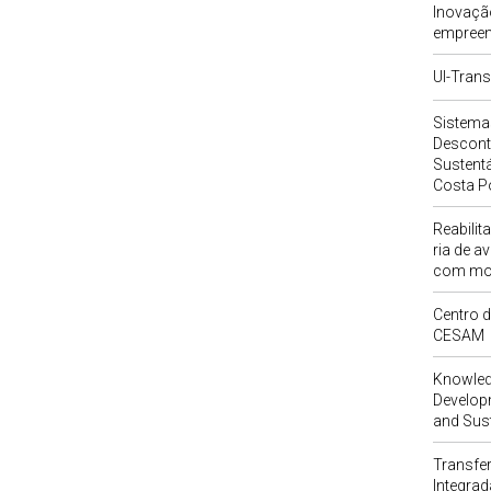
Inovaçã
empreen
UI-Trans
Sistema
Descont
Sustentá
Costa P
Reabili
ria de a
com mo
Centro d
CESAM
Knowledg
Develop
and Sust
Transfe
Integra