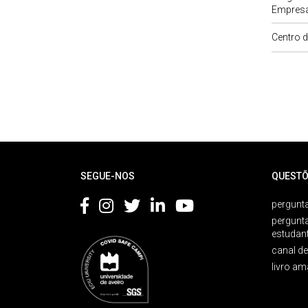
Empresar
Centro 
Rodapé
SEGUE-NOS
QUESTÕ
pergunta
pergunt
estudan
canal d
livro am