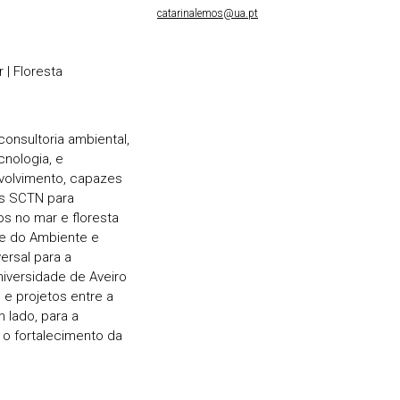
catarinalemos@ua.pt
e
 | Floresta
onsultoria ambiental,
cnologia, e
volvimento, capazes
es SCTN para
s no mar e floresta
 e do Ambiente e
ersal para a
versidade de Aveiro
e projetos entre a
 lado, para a
 o fortalecimento da