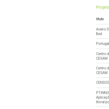
Proje
título
Aveiro 
Bed
Portugal
Centro d
CESAM
Centro d
CESAM
CENSOS
PT-INNO
Aplicaç
litoral 