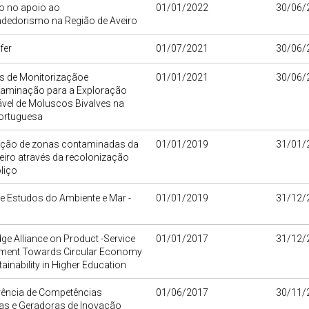
o no apoio ao
01/01/2022
30/06/
dedorismo na Região de Aveiro
fer
01/07/2021
30/06/
s de Monitorizaçãoe
01/01/2021
30/06/
aminação para a Exploração
vel de Moluscos Bivalves na
ortuguesa
tação de zonas contaminadas da
01/01/2019
31/01/
veiro através da recolonização
liço
e Estudos do Ambiente e Mar -
01/01/2019
31/12/
e Alliance on Product -Service
01/01/2017
31/12/
ment Towards Circular Economy
ainability in Higher Education
rência de Competências
01/06/2017
30/11/
das e Geradoras de Inovação