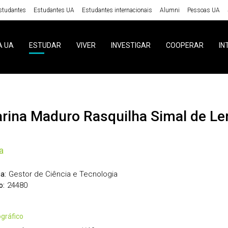
studantes
Estudantes UA
Estudantes internacionais
Alumni
Pessoas UA
A UA
ESTUDAR
VIVER
INVESTIGAR
COOPERAR
IN
tarina Maduro Rasquilha Simal de L
a
Gestor de Ciência e Tecnologia
a:
24480
o:
iográfico