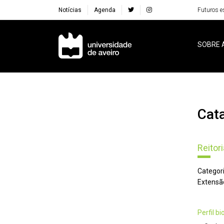
Notícias
Agenda
Futuros e
Navegação Principal
SOBRE 
Ca
Reitori
Categori
Extensã
perfil b