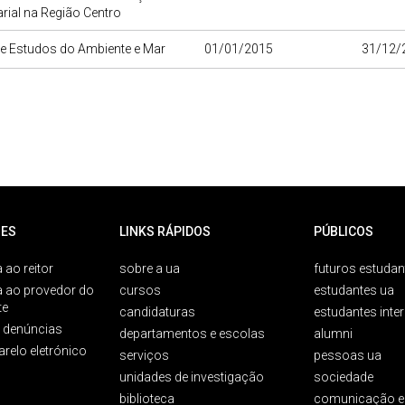
ial na Região Centro
de Estudos do Ambiente e Mar
01/01/2015
31/12/
ES
LINKS RÁPIDOS
PÚBLICOS
 ao reitor
sobre a ua
futuros estudan
a ao provedor do
cursos
estudantes ua
te
candidaturas
estudantes inte
e denúncias
departamentos e escolas
alumni
arelo eletrónico
serviços
pessoas ua
unidades de investigação
sociedade
biblioteca
comunicação e