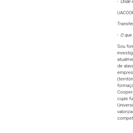
Onde 
UACOOP
Transfe
O que 
Sou for
investi
atualme
de alav
empresa
(territ
formaçã
Coopera
cujas f
Univers
valoriz
competi