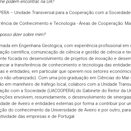
me podem encontrar, na UA?
ERA – Unidade Transversal para a Cooperação com a Sociedad
rência de Conhecimento e Tecnologia - Áreas de Cooperação: Mar
posso dizer sobre mim?
mada em Engenharia Geológica, com experiência profissional em c
gação científica, comunicação de ciência e gestão de ciência e te
nte focada no desenvolvimento de projetos de inovação e desen
ancar a transferência de conhecimento e tecnologia das entidad
s e entidades, em particular que operem nos setores económico
ório não urbanizado). Com uma pós-graduação em Ciências do Mar
o em marinheiro de tráfego local, colaboro com a Unidade Transv
ção com a Sociedade (UACOOPERA) do Gabinete do Reitor da Uni
unções envolvem, resumidamente, o desenvolvimento de sinergias 
idade de Aveiro e entidades externas por forma a contribuir por um
ação do conhecimento da Universidade de Aveiro e por outro, para
tividade das empresas e de Portugal.