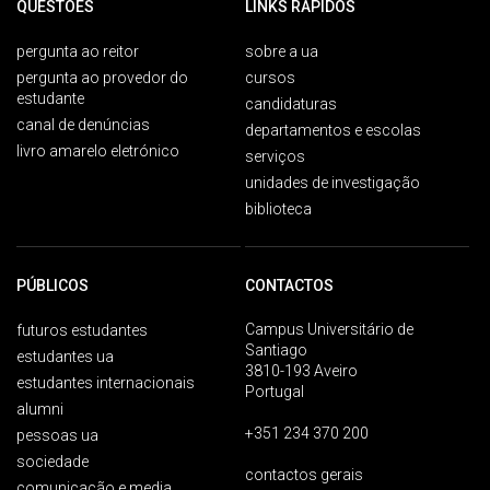
QUESTÕES
LINKS RÁPIDOS
pergunta ao reitor
sobre a ua
pergunta ao provedor do
cursos
estudante
candidaturas
canal de denúncias
departamentos e escolas
livro amarelo eletrónico
serviços
unidades de investigação
biblioteca
PÚBLICOS
CONTACTOS
Campus Universitário de
futuros estudantes
Santiago
estudantes ua
3810-193 Aveiro
estudantes internacionais
Portugal
alumni
+351 234 370 200
pessoas ua
sociedade
contactos gerais
comunicação e media