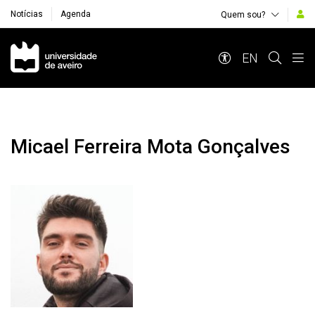
Notícias
Agenda
Quem sou?
Navegação Principal
EN
Micael Ferreira Mota Gonçalves