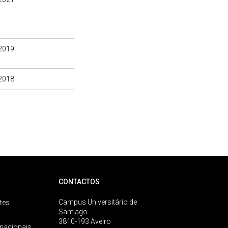
2019
2018
CONTACTOS
Campus Universitário de
tes
Santiago
3810-193 Aveiro
rnacionais