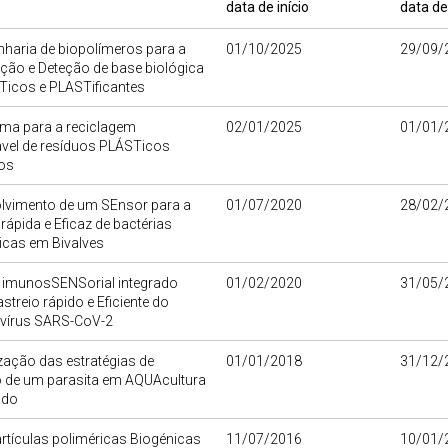
data de início
data de
haria de biopolímeros para a
01/10/2025
29/09/
ção e Deteção de base biológica
Ticos e PLASTificantes
ema para a reciclagem
02/01/2025
01/01/
ável de resíduos PLÁSTicos
os
lvimento de um SEnsor para a
01/07/2020
28/02/
rápida e Eficaz de bactérias
icas em Bivalves
 imunosSENSorial integrado
01/02/2020
31/05/
astreio rápido e Eficiente do
írus SARS-CoV-2
ação das estratégias de
01/01/2018
31/12/
o de um parasita em AQUAcultura
ado
tículas poliméricas Biogénicas
11/07/2016
10/01/