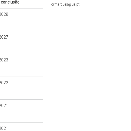
 conclusão
crmarques@ua.pt
2028
2027
2023
2022
2021
2021