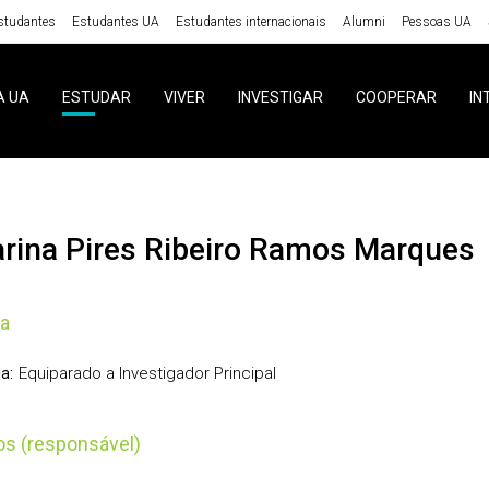
studantes
Estudantes UA
Estudantes internacionais
Alumni
Pessoas UA
A UA
ESTUDAR
VIVER
INVESTIGAR
COOPERAR
IN
tarina Pires Ribeiro Ramos Marques
ia
Equiparado a Investigador Principal
a:
tos (responsável)