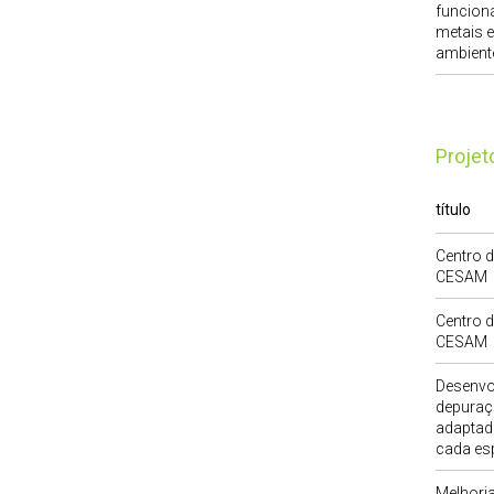
funcion
metais 
ambient
Proje
título
Centro d
CESAM
Centro d
CESAM
Desenvo
depuraç
adaptado
cada es
Melhori