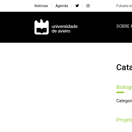
Notícias
Agenda
Futuros e
Navegação Principal
SOBRE 
Ca
Biolog
Categori
Proje