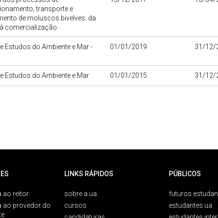
ionamento, transporte e
ento de moluscos bivelves: da
 à comercialização
e Estudos do Ambiente e Mar -
01/01/2019
31/12/
de Estudos do Ambiente e Mar
01/01/2015
31/12/
ES
LINKS RÁPIDOS
PÚBLICOS
 ao reitor
sobre a ua
futuros estudan
a ao provedor do
cursos
estudantes ua
te
candidaturas
estudantes inte