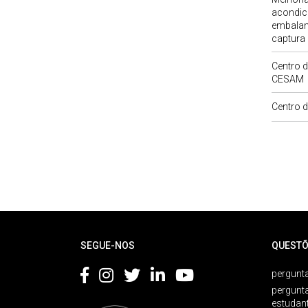
acondic
embalam
captura
Centro d
CESAM
Centro 
Rodapé
SEGUE-NOS
QUESTÕ
pergunta
pergunt
estudan