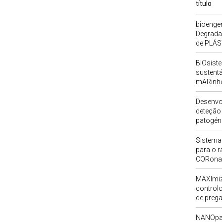
título
bioengen
Degrada
de PLÁS
BIOsist
sustent
mARinh
Desenvo
deteção 
patogén
Sistema
para o r
CORonav
MAXImiz
control
de preg
NANOpar