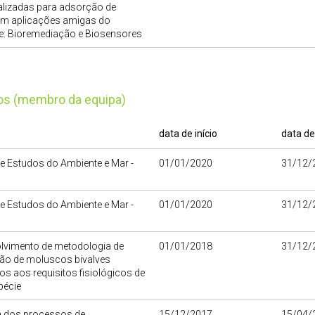
alizadas para adsorção de
em aplicações amigas do
e: Bioremediação e Biosensores
tos (membro da equipa)
data de início
data de
e Estudos do Ambiente e Mar -
01/01/2020
31/12/
e Estudos do Ambiente e Mar -
01/01/2020
31/12/
lvimento de metodologia de
01/01/2018
31/12/
ão de moluscos bivalves
s aos requisitos fisiológicos de
pécie
a dos processos de
15/12/2017
15/04/