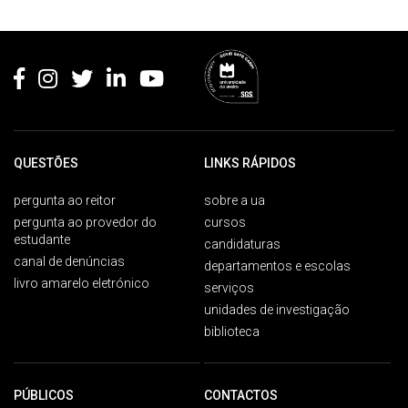
Rodapé
QUESTÕES
LINKS RÁPIDOS
pergunta ao reitor
sobre a ua
pergunta ao provedor do
cursos
estudante
candidaturas
canal de denúncias
departamentos e escolas
livro amarelo eletrónico
serviços
unidades de investigação
biblioteca
PÚBLICOS
CONTACTOS