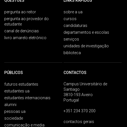
QUESTÕES
LINKS RÁPIDOS
pergunta ao reitor
sobre a ua
pergunta ao provedor do
cursos
estudante
candidaturas
canal de denúncias
departamentos e escolas
livro amarelo eletrónico
serviços
unidades de investigação
biblioteca
PÚBLICOS
CONTACTOS
Campus Universitário de
futuros estudantes
Santiago
estudantes ua
3810-193 Aveiro
estudantes internacionais
Portugal
alumni
+351 234 370 200
pessoas ua
sociedade
contactos gerais
comunicação e media