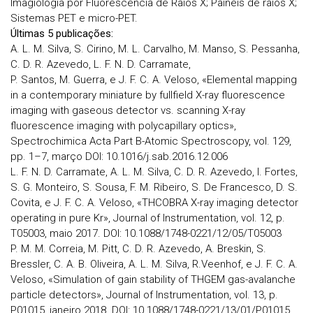
Imagiologia por Fluorescência de Raios X; Painéis de raios X;
Sistemas PET e micro-PET.
Últimas 5 publicações:
A. L. M. Silva, S. Cirino, M. L. Carvalho, M. Manso, S. Pessanha,
C. D. R. Azevedo, L. F. N. D. Carramate,
P. Santos, M. Guerra, e J. F. C. A. Veloso, «Elemental mapping
in a contemporary miniature by fullfield X-ray fluorescence
imaging with gaseous detector vs. scanning X-ray
fluorescence imaging with polycapillary optics»,
Spectrochimica Acta Part B-Atomic Spectroscopy, vol. 129,
pp. 1–7, março DOI: 10.1016/j.sab.2016.12.006
L. F. N. D. Carramate, A. L. M. Silva, C. D. R. Azevedo, I. Fortes,
S. G. Monteiro, S. Sousa, F. M. Ribeiro, S. De Francesco, D. S.
Covita, e J. F. C. A. Veloso, «THCOBRA X-ray imaging detector
operating in pure Kr», Journal of Instrumentation, vol. 12, p.
T05003, maio 2017. DOI: 10.1088/1748-0221/12/05/T05003
P. M. M. Correia, M. Pitt, C. D. R. Azevedo, A. Breskin, S.
Bressler, C. A. B. Oliveira, A. L. M. Silva, R.Veenhof, e J. F. C. A.
Veloso, «Simulation of gain stability of THGEM gas-avalanche
particle detectors», Journal of Instrumentation, vol. 13, p.
P01015, janeiro 2018. DOI: 10.1088/1748-0221/13/01/P01015