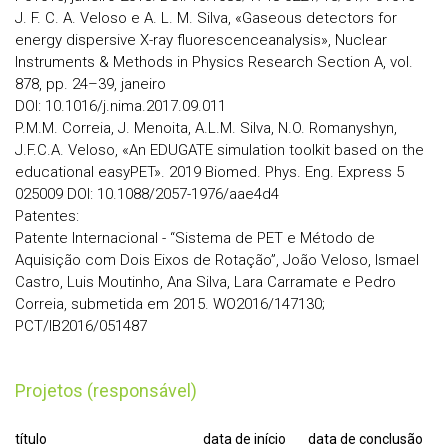
J. F. C. A. Veloso e A. L. M. Silva, «Gaseous detectors for
energy dispersive X-ray fluorescenceanalysis», Nuclear
Instruments & Methods in Physics Research Section A, vol.
878, pp. 24–39, janeiro
DOI: 10.1016/j.nima.2017.09.011
P.M.M. Correia, J. Menoita, A.L.M. Silva, N.O. Romanyshyn,
J.F.C.A. Veloso, «An EDUGATE simulation toolkit based on the
educational easyPET». 2019 Biomed. Phys. Eng. Express 5
025009 DOI: 10.1088/2057-1976/aae4d4
Patentes:
Patente Internacional - “Sistema de PET e Método de
Aquisição com Dois Eixos de Rotação”, João Veloso, Ismael
Castro, Luis Moutinho, Ana Silva, Lara Carramate e Pedro
Correia, submetida em 2015. WO2016/147130;
PCT/IB2016/051487
Projetos (responsável)
título
data de início
data de conclusão