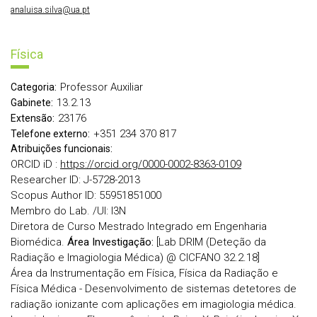
analuisa.silva@ua.pt
Física
Professor Auxiliar
Categoria:
13.2.13
Gabinete:
23176
Extensão:
+351 234 370 817
Telefone externo:
Atribuições funcionais:
ORCID iD :
https://orcid.org/0000-0002-8363-0109
Researcher ID: J-5728-2013
Scopus Author ID: 55951851000
Membro do Lab. /UI: I3N
Diretora de Curso Mestrado Integrado em Engenharia
Biomédica.
Área Investigação:
[Lab DRIM (Deteção da
Radiação e Imagiologia Médica) @ CICFANO 32.2.18]
Área da Instrumentação em Física, Física da Radiação e
Física Médica - Desenvolvimento de sistemas detetores de
radiação ionizante com aplicações em imagiologia médica.