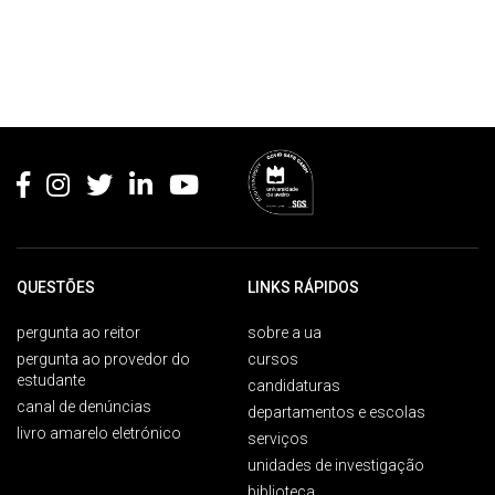
Rodapé
QUESTÕES
LINKS RÁPIDOS
pergunta ao reitor
sobre a ua
pergunta ao provedor do
cursos
estudante
candidaturas
canal de denúncias
departamentos e escolas
livro amarelo eletrónico
serviços
unidades de investigação
biblioteca