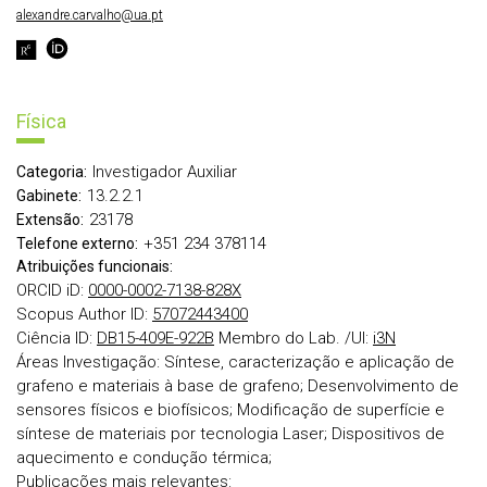
alexandre.carvalho@ua.pt
Física
Investigador Auxiliar
Categoria:
13.2.2.1
Gabinete:
23178
Extensão:
+351 234 378114
Telefone externo:
Atribuições funcionais:
ORCID iD:
0000-0002-7138-828X
Scopus Author ID:
57072443400
Ciência ID:
DB15-409E-922B
Membro do Lab. /UI:
i3N
Áreas Investigação: Síntese, caracterização e aplicação de
grafeno e materiais à base de grafeno; Desenvolvimento de
sensores físicos e biofísicos; Modificação de superfície e
síntese de materiais por tecnologia Laser; Dispositivos de
aquecimento e condução térmica;
Publicações mais relevantes: