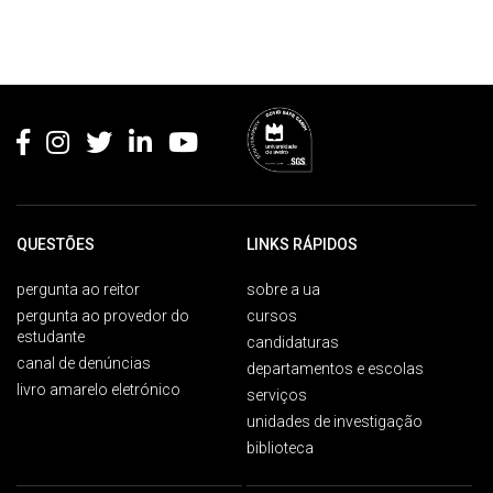
Rodapé
QUESTÕES
LINKS RÁPIDOS
pergunta ao reitor
sobre a ua
pergunta ao provedor do
cursos
estudante
candidaturas
canal de denúncias
departamentos e escolas
livro amarelo eletrónico
serviços
unidades de investigação
biblioteca