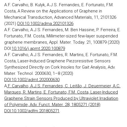
A.F. Carvalho, B. Kulyk, A.J.S. Fernandes, E. Fortunato, F.M.
Costa, A Review on the Applications of Graphene in
Mechanical Transduction, Advanced Materials, 11, 2101326
(2021)
DOI:10.1002/adma.202101326
A.F. Carvalho, A.J.S. Fernandes, M. Ben Hassine, P. Ferreira, E.
Fortunato, F.M. Costa, Millimeter-sized few-layer suspended
graphene membranes, Appl. Mater. Today. 21, 100879 (2020)
DOI:
10.1016/j.apmt.2020.100879
A F. Carvalho, A.J.S. Fernandes, R. Martins, E. Fortunato, F.M.
Costa, Laser‐Induced Graphene Piezoresistive Sensors
Synthesized Directly on Cork Insoles for Gait Analysis, Adv.
Mater. Technol. 2000630, 1–8 (2020)
DOI:10.1002/admt.202000630
A
.F. Carvalho, A.J.S. Fernandes, C. Leitão, J. Deuermeier, A.C.
Marques, R. Martins, E. Fortunato, F.M. Costa, Laser-Induced
Graphene Strain Sensors Produced by Ultraviolet Irradiation
of Polyimide, Adv. Funct. Mater. 28, 1805271 (2018)
DOI:10.1002/adfm.201805271