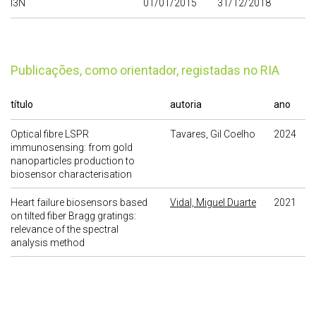
I3N
01/01/2015
31/12/2018
publicações, como orientador, registadas no RIA
título
autoria
ano
Optical fibre LSPR
Tavares, Gil Coelho
2024
immunosensing: from gold
nanoparticles production to
biosensor characterisation
Heart failure biosensors based
Vidal, Miguel Duarte
2021
on tilted fiber Bragg gratings:
relevance of the spectral
analysis method