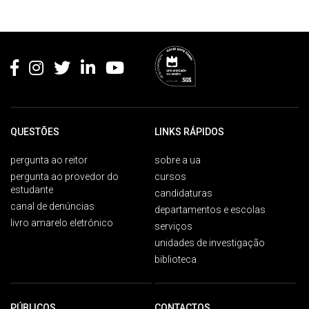
Rodapé
QUESTÕES
LINKS RÁPIDOS
pergunta ao reitor
sobre a ua
pergunta ao provedor do
cursos
estudante
candidaturas
canal de denúncias
departamentos e escolas
livro amarelo eletrónico
serviços
unidades de investigação
biblioteca
PÚBLICOS
CONTACTOS