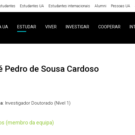
studantes
Estudantes UA
Estudantes internacionais
Alumni
Pessoas UA
A UA
ESTUDAR
VIVER
INVESTIGAR
COOPERAR
IN
sé Pedro de Sousa Cardoso
Investigador Doutorado (Nível 1)
a:
tos (membro da equipa)