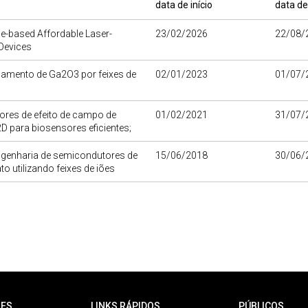
data de início
data de
e-based Affordable Laser-
23/02/2026
22/08/
Devices
amento de Ga2O3 por feixes de
02/01/2023
01/07/
ores de efeito de campo de
01/02/2021
31/07/
D para biosensores eficientes;
genharia de semicondutores de
15/06/2018
30/06/
ato utilizando feixes de iões
ES
LINKS RÁPIDOS
PÚBLICOS