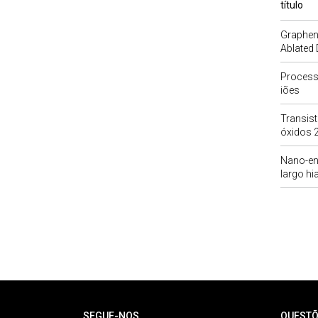
título
Graphen
Ablated 
Process
iões
Transist
óxidos 2
Nano-en
largo hi
Rodapé
SEGUE-NOS
QUESTÕ