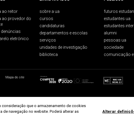
 ao reitor
sobre a ua
futuros estudan
a ao provedor do
cursos
estudantes ua
te
candidaturas
estudantes inte
e denúncias
departamentos e escolas
alumni
arelo eletrónico
serviços
pessoas ua
unidades de investigação
sociedade
biblioteca
comunicação e
Mapa do site
r em consideração que o armazenamento de cookies
ria de navegação no website. Poderá alterar as
Alterar definiç