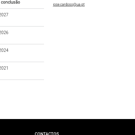
 conclusão
jose.cardoso@ua.pt
2027
2026
2024
2021
CONTACTOS