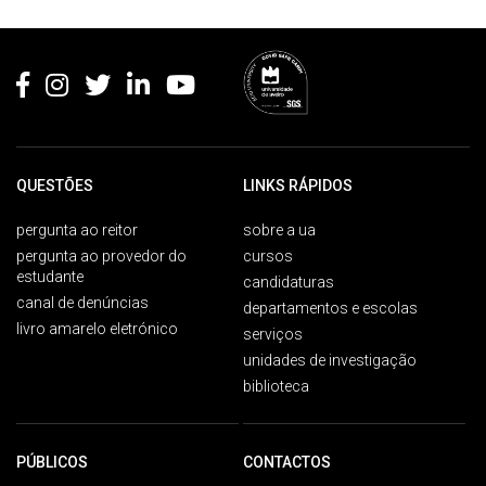
Rodapé
QUESTÕES
LINKS RÁPIDOS
pergunta ao reitor
sobre a ua
pergunta ao provedor do
cursos
estudante
candidaturas
canal de denúncias
departamentos e escolas
livro amarelo eletrónico
serviços
unidades de investigação
biblioteca
PÚBLICOS
CONTACTOS