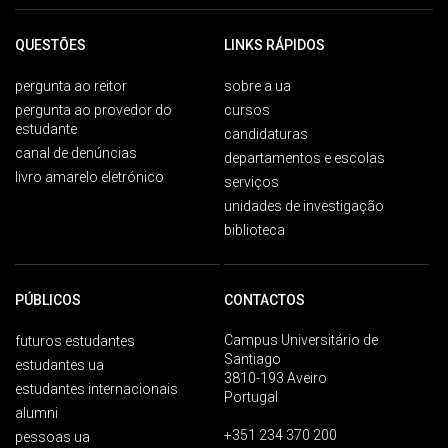
QUESTÕES
LINKS RÁPIDOS
pergunta ao reitor
sobre a ua
pergunta ao provedor do
cursos
estudante
candidaturas
canal de denúncias
departamentos e escolas
livro amarelo eletrónico
serviços
unidades de investigação
biblioteca
PÚBLICOS
CONTACTOS
Campus Universitário de
futuros estudantes
Santiago
estudantes ua
3810-193 Aveiro
estudantes internacionais
Portugal
alumni
+351 234 370 200
pessoas ua