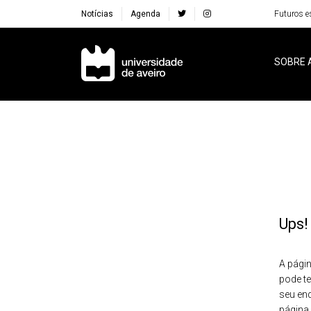
Notícias
Agenda
Futuros e
Navegação Principal
SOBRE 
Ups!
A págin
pode te
seu en
página 