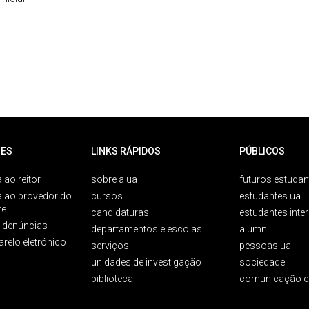
ES
LINKS RÁPIDOS
PÚBLICOS
 ao reitor
sobre a ua
futuros estudan
a ao provedor do
cursos
estudantes ua
te
candidaturas
estudantes inte
e denúncias
departamentos e escolas
alumni
arelo eletrónico
serviços
pessoas ua
unidades de investigação
sociedade
biblioteca
comunicação e