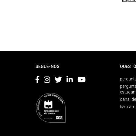
Rodapé
SEGUE-NOS
QUESTÕ
pergunta
pergunt
estudan
canal d
livro am