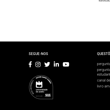
Rodapé
SEGUE-NOS
QUESTÕ
pergunta
pergunt
estudan
canal d
livro am