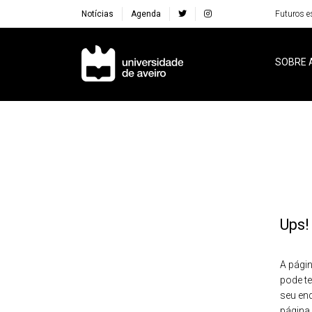
Notícias
Agenda
Futuros e
Navegação Principal
SOBRE 
Ups!
A págin
pode te
seu en
página 