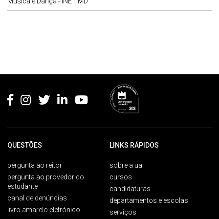
Música e Dança - INET MD
Rodapé
QUESTÕES
LINKS RÁPIDOS
pergunta ao reitor
sobre a ua
pergunta ao provedor do
cursos
estudante
candidaturas
canal de denúncias
departamentos e escolas
livro amarelo eletrónico
serviços