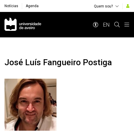
Notícias
Agenda
Quem sou?
Navegação Principal
EN
José Luís Fangueiro Postiga