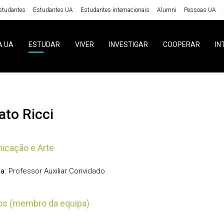
studantes
Estudantes UA
Estudantes internacionais
Alumni
Pessoas UA
A UA
ESTUDAR
VIVER
INVESTIGAR
COOPERAR
IN
ato Ricci
icação e Arte
Professor Auxiliar Convidado
a:
tos (membro da equipa)