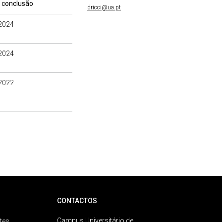
 conclusão
dricci@ua.pt
2024
2024
2022
CONTACTOS
Campus Universitário de
tes