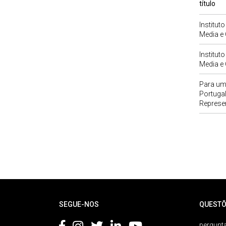
título
Institut
Media e 
Institut
Media e 
Para um
Portugal
Represen
Rodapé
SEGUE-NOS
QUESTÕ
pergunta