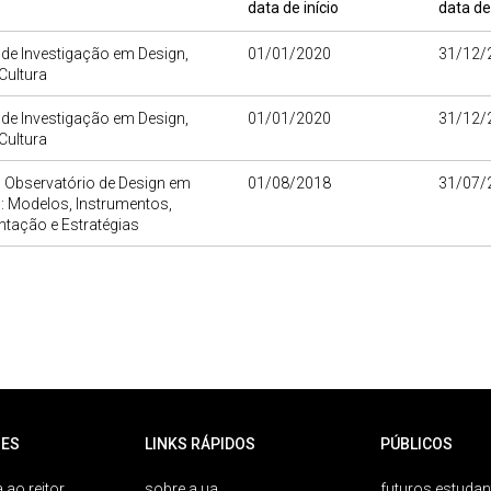
data de início
data de
o de Investigação em Design,
01/01/2020
31/12/
Cultura
o de Investigação em Design,
01/01/2020
31/12/
Cultura
 Observatório de Design em
01/08/2018
31/07/
: Modelos, Instrumentos,
tação e Estratégias
ES
LINKS RÁPIDOS
PÚBLICOS
 ao reitor
sobre a ua
futuros estudan