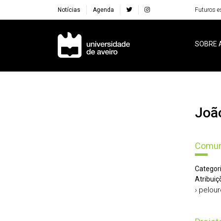
Notícias
Agenda
Futuros e
Navegação Principal
SOBRE 
Jo
Comun
Categori
Atribuiç
› pelou