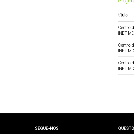
Proje
título
Centro d
INET M
Centro d
INET M
Centro d
INET M
Rodapé
SEGUE-NOS
QUESTÕ