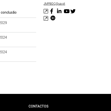
JMPBDC@ua.pt
 conclusão
2029
2024
2024
CONTACTOS