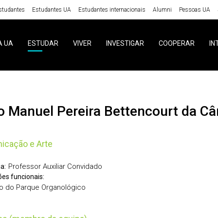
studantes
Estudantes UA
Estudantes internacionais
Alumni
Pessoas UA
A UA
ESTUDAR
VIVER
INVESTIGAR
COOPERAR
IN
ão Manuel Pereira Bettencourt da C
icação e Arte
Professor Auxiliar Convidado
a:
ões funcionais:
ro do Parque Organológico