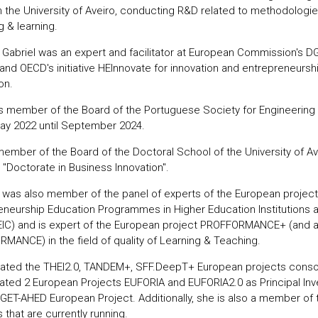
n the University of Aveiro, conducting R&D related to methodologie
g & learning.
 Gabriel was an expert and facilitator at European Commission's D
and OECD's initiative HEInnovate for innovation and entrepreneurshi
on.
 member of the Board of the Portuguese Society for Engineering
ay 2022 until September 2024.
member of the Board of the Doctoral School of the University of Av
 "Doctorate in Business Innovation".
 was also member of the panel of experts of the European project 
eneurship Education Programmes in Higher Education Institutions 
IC) and is expert of the European project PROFFORMANCE+ (and a
MANCE) in the field of quality of Learning & Teaching.
ated the THEI2.0, TANDEM+, SFF.DeepT+ European projects conso
ated 2 European Projects EUFORIA and EUFORIA2.0 as Principal Inv
 GET-AHED European Project. Additionally, she is also a member of 
 that are currently running.