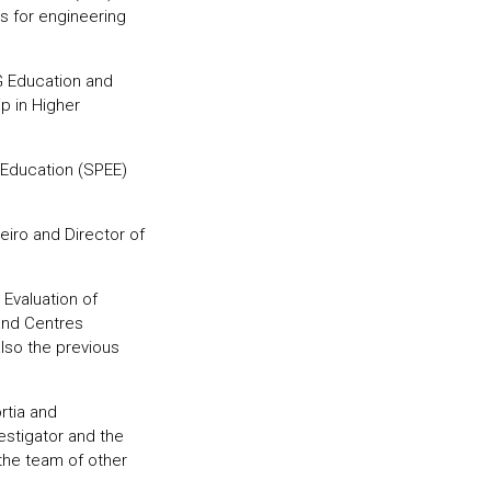
s for engineering
G Education and
p in Higher
 Education (SPEE)
eiro and Director of
Evaluation of
and Centres
lso the previous
rtia and
estigator and the
the team of other