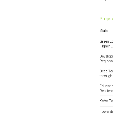
Proje
título
Green Ed
Higher E
Developi
Regional
Deep Te
through 
Educati
Resilienc
KAVA T
Towards