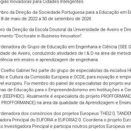
gias Inovadoras para Cidades Inteligentes.
bro da Direção da Sociedade Portuguesa para a Educação em En
8 de maio de 2022 a 30 de setembro de 2024.
o da Direção da Escola Doutoral da Universidade de Aveiro e Dir
mento "Doctorate in Business Innovation".
rdenadora do Grupo de Educação em Engenharia e Ciência (SEE G
idade de Aveiro, conduzindo atividades de I & D na área de metod
lência em ensino e aprendizagem de engenharia.
 Coelho Gabriel fez parte do grupo de especialistas da iniciativa 
o e Cultura da Comissão Europeia e OCDE, para inovação e emp
ível europeu. Foi membro do painel de especialistas do projeto eu
as de Educação para o Empreendedorismo em Instituições e Cen
r (EEEPHEIC). Atualmente é especialista do projeto PROFFORMA
r, PROFFORMANCE) na área da qualidade da Aprendizagem e Ensin
rdenadora dos consórcios dos projetos Europeus THEI2.0, TAND
gadora Principal do EUFORIA e EUFORIA2.0. Coordena o projeto Eu
o Investigadora Principal e participa noutros projetos Europeus e