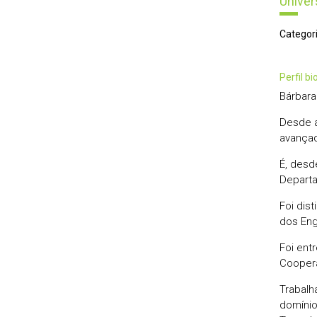
Univer
Categori
perfil b
Bárbara
Desde a
avançad
É, desd
Departa
Foi dis
dos Eng
Foi entr
Coopera
Trabalh
domínio