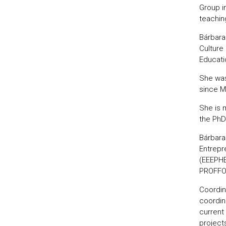
Group i
teachin
Bárbara
Culture 
Educati
She was
since M
She is 
the PhD
Bárbara
Entrepr
(EEEPHE
PROFFOR
Coordin
coordin
current
projects