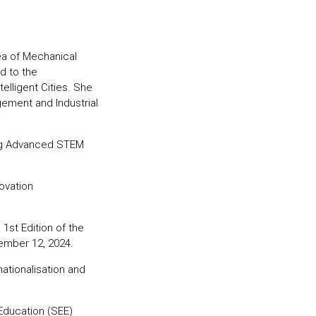
a of ​​Mechanical
d to the
elligent Cities. She
ement and Industrial
ing Advanced STEM
novation
1st Edition of the
ember 12, 2024.
ationalisation and
Education (SEE)