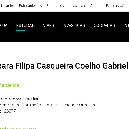
studantes
Estudantes UA
Estudantes internacionais
Alumni
Pessoas UA
A UA
ESTUDAR
VIVER
INVESTIGAR
COOPERAR
IN
rbara Filipa Casqueira Coelho Gabriel
Mecânica
Professor Auxiliar
a:
Membro da Comissão Executiva-Unidade Orgânica
23877
o: