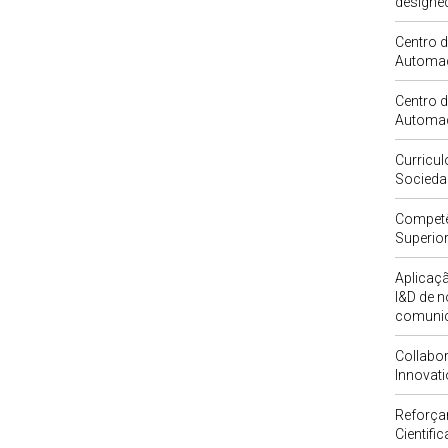
designed
Centro 
Automa
Centro 
Automa
Curricul
Socieda
Competê
Superio
Aplicaçã
I&D de 
comunic
Collabor
Innovati
Reforçar
Cientif