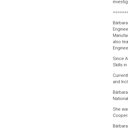
investi
======
Bárbara
Engineer
Manufac
also te
Enginee
Since A
Skills i
Currentl
and Inc
Bárbara
Nationa
She was
Coopera
Bárbara