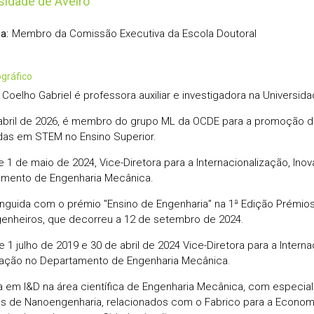
sidade de Aveiro
Membro da Comissão Executiva da Escola Doutoral
a:
iográfico
 Coelho Gabriel é professora auxiliar e investigadora na Universida
bril de 2026, é membro do grupo ML da OCDE para a promoção 
as em STEM no Ensino Superior.
e 1 de maio de 2024, Vice-Diretora para a Internacionalização, Ino
mento de Engenharia Mecânica.
tinguida com o prémio "Ensino de Engenharia" na 1ª Edição Prémi
enheiros, que decorreu a 12 de setembro de 2024.
e 1 julho de 2019 e 30 de abril de 2024 Vice-Diretora para a Intern
ção no Departamento de Engenharia Mecânica.
a em I&D na área científica de Engenharia Mecânica, com especial
s de Nanoengenharia, relacionados com o Fabrico para a Economi