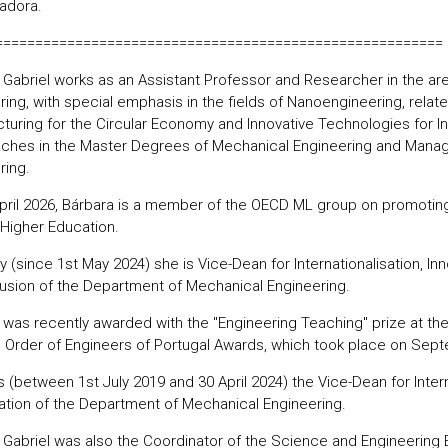
gadora.
========================================================
 Gabriel works as an Assistant Professor and Researcher in the are
ing, with special emphasis in the fields of Nanoengineering, relate
turing for the Circular Economy and Innovative Technologies for Int
aches in the Master Degrees of Mechanical Engineering and Manag
ring.
pril 2026, Bárbara is a member of the OECD ML group on promot
n Higher Education.
y (since 1st May 2024) she is Vice-Dean for Internationalisation, In
lusion of the Department of Mechanical Engineering.
 was recently awarded with the "Engineering Teaching" prize at the 
l Order of Engineers of Portugal Awards, which took place on Sept
 (between 1st July 2019 and 30 April 2024) the Vice-Dean for Intern
tion of the Department of Mechanical Engineering.
 Gabriel was also the Coordinator of the Science and Engineering 