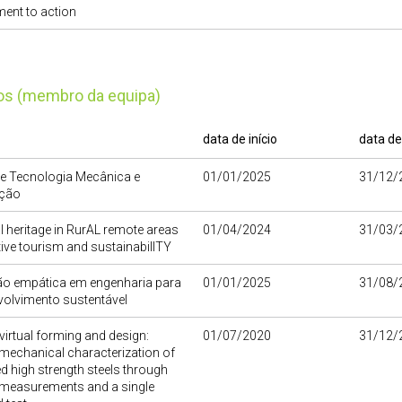
ent to action
tos (membro da equipa)
data de início
data de
de Tecnologia Mecânica e
01/01/2025
31/12/
ção
 heritage in RurAL remote areas
01/04/2024
31/03/
tive tourism and sustainabilITY
o empática em engenharia para
01/01/2025
31/08/
volvimento sustentável
irtual forming and design:
01/07/2020
31/12/
echanical characterization of
 high strength steels through
ld measurements and a single