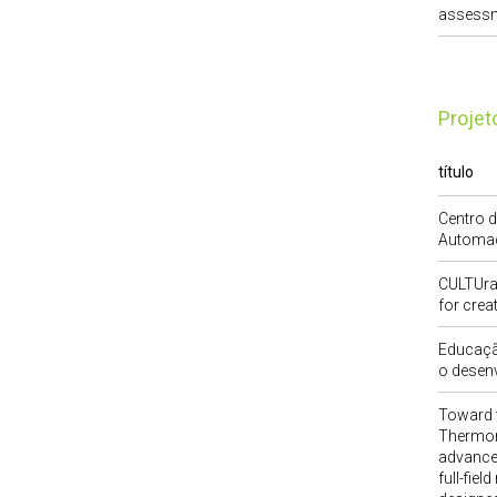
assessm
Proje
título
Centro 
Automa
CULTUral
for crea
Educaçã
o desen
Toward v
Thermom
advanced
full-fie