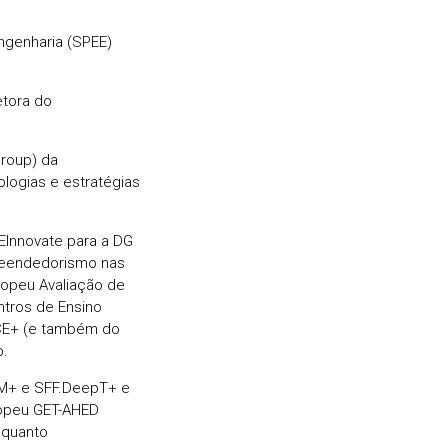
genharia (SPEE)
etora do
roup) da
ologias e estratégias
HEInnovate para a DG
reendedorismo nas
ropeu Avaliação de
tros de Ensino
NCE+ (e também do
o.
EM+ e SFF.DeepT+ e
ropeu GET-AHED
nquanto