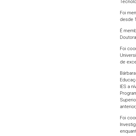
Tecnolo
Foi mem
desde 1
É membr
Doutora
Foi coo
Univers
de exce
Bárbara
Educaçã
IES a n
Program
Superio
anterio
Foi coo
Investi
enquant