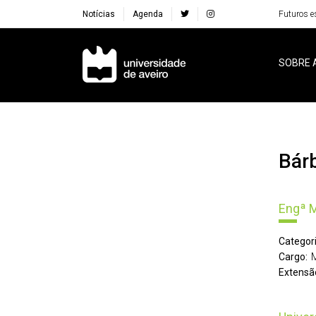
Notícias
Agenda
Futuros e
Navegação Principal
SOBRE 
Bá
Engª 
Categori
Cargo:
Extensã