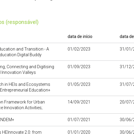
tos (responsável)
data de início
data de
ucation and Transition - A
01/02/2023
31/01/
ducation Digital Buddy
ng, Connecting and Digitising
01/09/2023
31/12/
 Innovation Valleys
ch in HEIs and Ecosystems
01/05/2023
31/07/
Entrepreneurial Education+
on Framework for Urban
14/09/2021
20/07/
e Innovation Activities;
ANDEM+
01/07/2021
30/06/
 HEInnovate 2.0: from
01/01/2020
30/06/