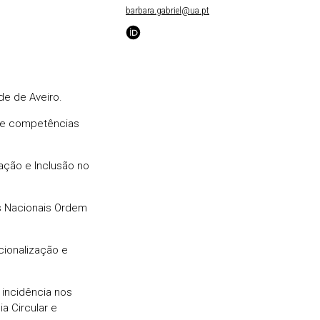
barbara.gabriel@ua.pt
de de Aveiro.
de competências
vação e Inclusão no
os Nacionais Ordem
acionalização e
 incidência nos
a Circular e