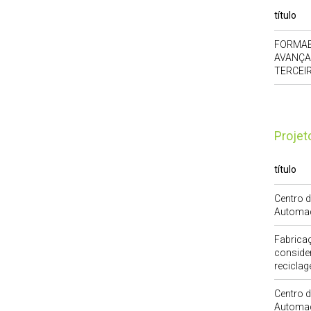
título
FORMAB
AVANÇAD
TERCEI
Proje
título
Centro 
Automa
Fabricaç
conside
recicla
Centro 
Automa