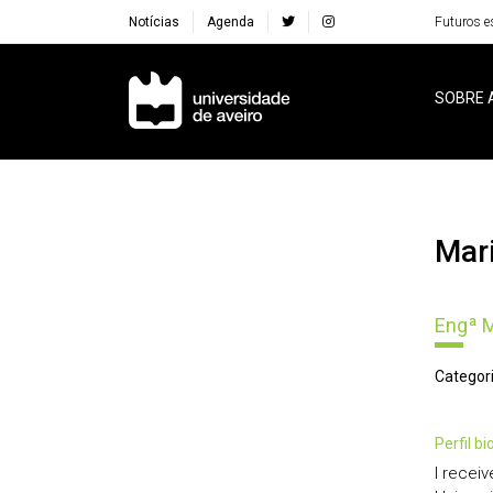
Notícias
Agenda
Futuros e
Navegação Principal
SOBRE 
Ma
Engª 
Categori
perfil b
I recei