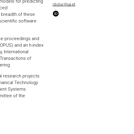
 models for predicting
cbutuc@ua.pt
nced
 breadth of these
cientific software
ence proceedings and
SCOPUS) and an h-index
, International
 Transactions of
ering.
al research projects
chanical Technology
igent Systems
mittee of the