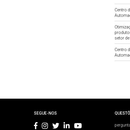
Centro 
Automa
Otimiza
produtos
setor de
Centro 
Automa
Rodapé
SEGUE-NOS
QUESTÕ
pergunta