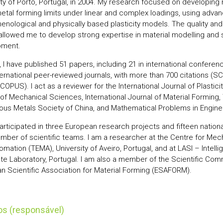
ity of Porto, Portugal, in 2004. My research focused on developing
etal forming limits under linear and complex loadings, using adva
nological and physically based plasticity models. The quality and
 allowed me to develop strong expertise in material modelling and s
pment.
, I have published 51 papers, including 21 in international confer
nternational peer-reviewed journals, with more than 700 citations (
COPUS). I act as a reviewer for the International Journal of Plasticity
 of Mechanical Sciences, International Journal of Material Forming,
ous Metals Society of China, and Mathematical Problems in Engine
participated in three European research projects and fifteen nation
mber of scientific teams. I am a researcher at the Centre for Me
mation (TEMA), University of Aveiro, Portugal, and at LASI – Intell
te Laboratory, Portugal. I am also a member of the Scientific Com
n Scientific Association for Material Forming (ESAFORM).
tos (responsável)