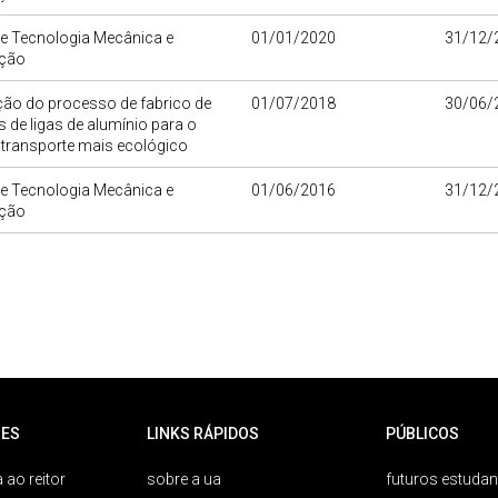
de Tecnologia Mecânica e
01/01/2020
31/12/
ção
ção do processo de fabrico de
01/07/2018
30/06/
 de ligas de alumínio para o
 transporte mais ecológico
de Tecnologia Mecânica e
01/06/2016
31/12/
ção
ES
LINKS RÁPIDOS
PÚBLICOS
 ao reitor
sobre a ua
futuros estudan