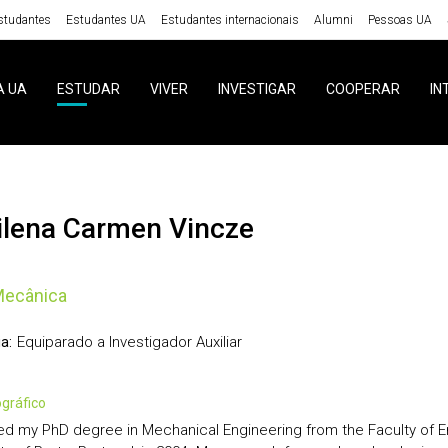
studantes
Estudantes UA
Estudantes internacionais
Alumni
Pessoas UA
A UA
ESTUDAR
VIVER
INVESTIGAR
COOPERAR
IN
rilena Carmen Vincze
Mecânica
Equiparado a Investigador Auxiliar
a:
iográfico
ved my PhD degree in Mechanical Engineering from the Faculty of E