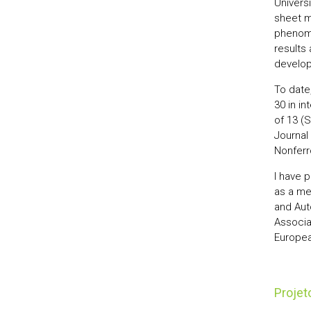
Univers
sheet m
phenome
results
develo
To date
30 in i
of 13 (S
Journal
Nonferr
I have 
as a me
and Auto
Associa
Europea
Proje