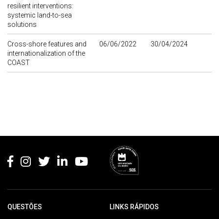
resilient interventions:
systemic land-to-sea
solutions
Cross-shore features and
06/06/2022
30/04/2024
internationalization of the
COAST
Rodapé
QUESTÕES
LINKS RÁPIDOS