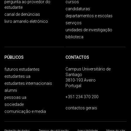
pergunta ao provedor do
cursos
estudante
candidaturas
canal de denúncias
departamentos e escolas
livro amarelo eletrónico
serviços
unidades de investigação
biblioteca
PÚBLICOS
CONTACTOS
Campus Universitário de
futuros estudantes
Santiago
estudantes ua
3810-193 Aveiro
estudantes internacionais
Portugal
alumni
+351 234 370 200
pessoas ua
sociedade
contactos gerais
comunicação e media
Proteção de dados
Termos de utilização
Acessibilidade
Mapa do site