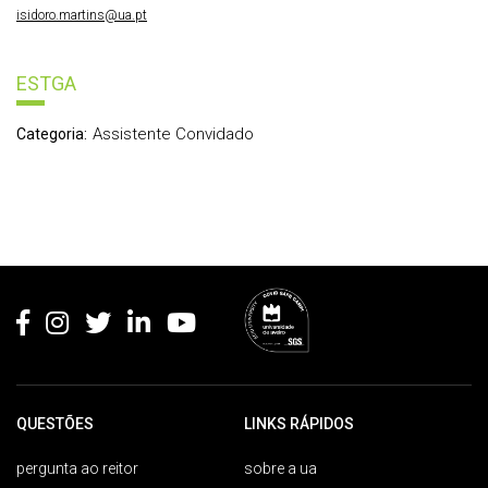
isidoro.martins@ua.pt
ESTGA
Assistente Convidado
Categoria:
Rodapé
QUESTÕES
LINKS RÁPIDOS
pergunta ao reitor
sobre a ua