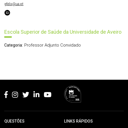
gfelix@ua.pt
Escola Superior de Saúde da Universidade de Aveiro
Professor Adjunto Convidado
Categoria:
Rodapé
QUESTÕES
LINKS RÁPIDOS