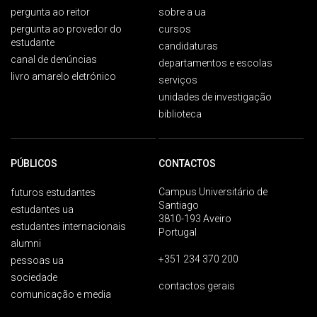
pergunta ao reitor
sobre a ua
pergunta ao provedor do
cursos
estudante
candidaturas
canal de denúncias
departamentos e escolas
livro amarelo eletrónico
serviços
unidades de investigação
biblioteca
PÚBLICOS
CONTACTOS
Campus Universitário de
futuros estudantes
Santiago
estudantes ua
3810-193 Aveiro
estudantes internacionais
Portugal
alumni
+351 234 370 200
pessoas ua
sociedade
contactos gerais
comunicação e media