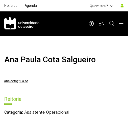
Notícias
Agenda
Quem sou?
Navegação Principal
EN
Ana Paula Cota Salgueiro
ana.cota@ua.pt
Reitoria
Assistente Operacional
Categoria: