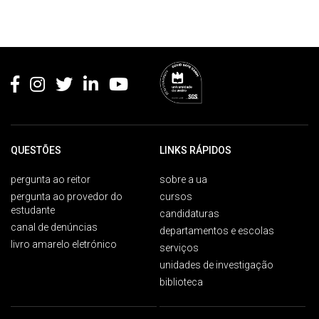
Rodapé
QUESTÕES
LINKS RÁPIDOS
pergunta ao reitor
sobre a ua
pergunta ao provedor do
cursos
estudante
candidaturas
canal de denúncias
departamentos e escolas
livro amarelo eletrónico
serviços
unidades de investigação
biblioteca