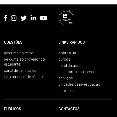
Rodapé
QUESTÕES
LINKS RÁPIDOS
pergunta ao reitor
sobre a ua
pergunta ao provedor do
cursos
estudante
candidaturas
canal de denúncias
departamentos e escolas
livro amarelo eletrónico
serviços
unidades de investigação
biblioteca
PÚBLICOS
CONTACTOS