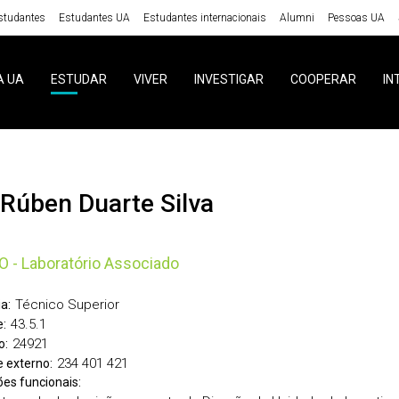
studantes
Estudantes UA
Estudantes internacionais
Alumni
Pessoas UA
A UA
ESTUDAR
VIVER
INVESTIGAR
COOPERAR
IN
o Rúben Duarte Silva
 - Laboratório Associado
Técnico Superior
a:
43.5.1
:
24921
o:
234 401 421
 externo:
ões funcionais: