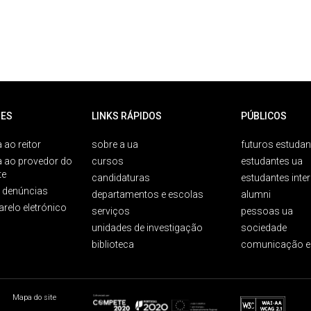
ES
LINKS RÁPIDOS
PÚBLICOS
 ao reitor
sobre a ua
futuros estudan
a ao provedor do
cursos
estudantes ua
te
candidaturas
estudantes inte
e denúncias
departamentos e escolas
alumni
arelo eletrónico
serviços
pessoas ua
unidades de investigação
sociedade
biblioteca
comunicação e
Mapa do site