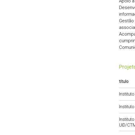
Apoio à
Desenvo
informa
Gestão 
associa
Acompan
cumprim
Comunic
Proje
título
Institut
Institut
Institut
UID/CT