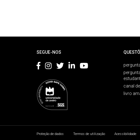
Rodapé
SEGUE-NOS
QUESTÕ
pergunta
pergunt
estudan
canal d
livro am
Proteção de dados
Termos de utilização
Acessibilidade