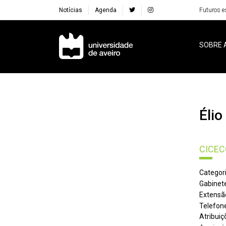
Notícias
Agenda
Futuros e
Navegação Principal
SOBRE 
Éli
CICECO
Categori
Gabinete
Extensã
Telefone
Atribuiç