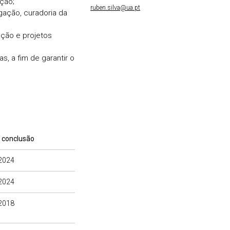
ção;
ruben.silva@ua.pt
gação, curadoria da
ação e projetos
 a fim de garantir o
 conclusão
2024
2024
2018