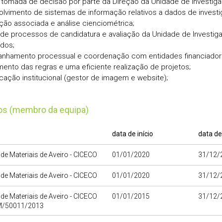
 tomada de decisão por parte da Direção da Unidade de Investiga
lvimento de sistemas de informação relativos a dados de investi
ção associada e análise cienciométrica;
de processos de candidatura e avaliação da Unidade de Investig
dos;
hamento processual e coordenação com entidades financiadoras,
ento das regras e uma eficiente realização de projetos;
ação institucional (gestor de imagem e website);
tos (membro da equipa)
data de início
data de
o de Materiais de Aveiro - CICECO
01/01/2020
31/12/
o de Materiais de Aveiro - CICECO
01/01/2020
31/12/
o de Materiais de Aveiro - CICECO
01/01/2015
31/12/
M/50011/2013