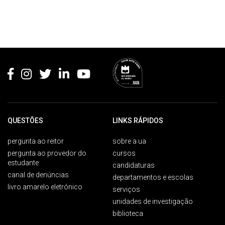
Rodapé
QUESTÕES
LINKS RÁPIDOS
pergunta ao reitor
sobre a ua
pergunta ao provedor do
cursos
estudante
candidaturas
canal de denúncias
departamentos e escolas
livro amarelo eletrónico
serviços
unidades de investigação
biblioteca