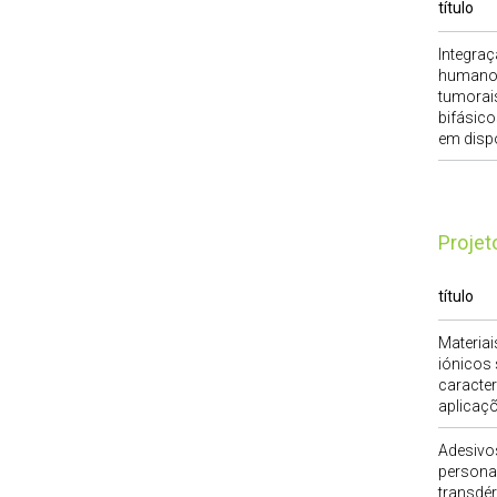
título
Integraç
humanos
tumorai
bifásico
em dispo
Proje
título
Materiai
iónicos
caracter
aplicaçõ
Adesivos
personal
transdér