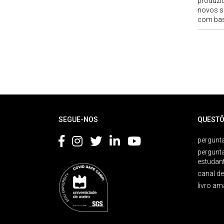
produzid
novos s
com bas
Rodapé
SEGUE-NOS
QUESTÕ
pergunta
pergunt
estudan
canal d
livro am