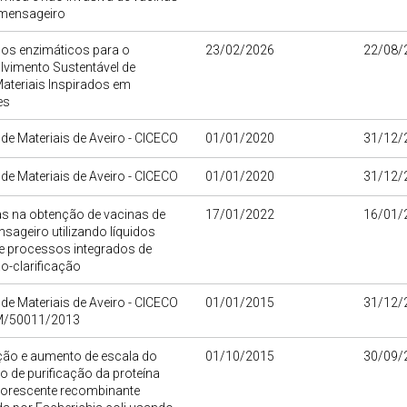
mensageiro
os enzimáticos para o
23/02/2026
22/08/
lvimento Sustentável de
ateriais Inspirados em
es
o de Materiais de Aveiro - CICECO
01/01/2020
31/12/
o de Materiais de Aveiro - CICECO
01/01/2020
31/12/
as na obtenção de vacinas de
17/01/2022
16/01/
ageiro utilizando líquidos
e processos integrados de
o-clarificação
o de Materiais de Aveiro - CICECO
01/01/2015
31/12/
M/50011/2013
ção e aumento de escala do
01/10/2015
30/09/
 de purificação da proteína
uorescente recombinante