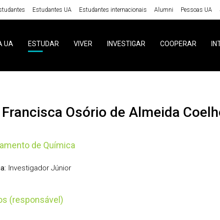
studantes
Estudantes UA
Estudantes internacionais
Alumni
Pessoas UA
A UA
ESTUDAR
VIVER
INVESTIGAR
COOPERAR
IN
a Francisca Osório de Almeida Coelho
tamento de Química
Investigador Júnior
a:
tos (responsável)