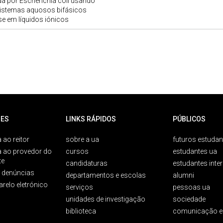
a por Escherichia coli usando
istemas aquosos bifásicos
e em líquidos iónicos
ES
LINKS RÁPIDOS
PÚBLICOS
 ao reitor
sobre a ua
futuros estudan
a ao provedor do
cursos
estudantes ua
te
candidaturas
estudantes inte
e denúncias
departamentos e escolas
alumni
arelo eletrónico
serviços
pessoas ua
unidades de investigação
sociedade
biblioteca
comunicação e