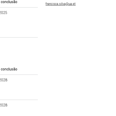
 conclusão
francisca.silva@ua.pt
2025
 conclusão
2028
2028