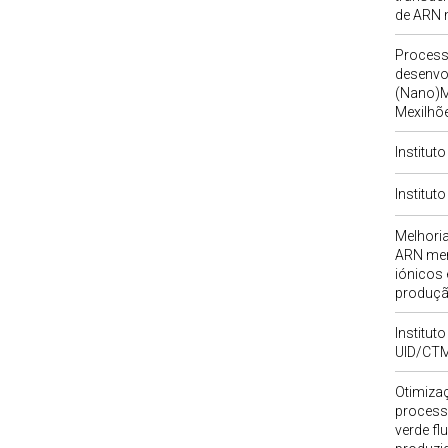
de ARN 
Process
desenvo
(Nano)M
Mexilhõ
Institut
Institut
Melhori
ARN mens
iónicos 
produçã
Institut
UID/CT
Otimiza
processo
verde fl