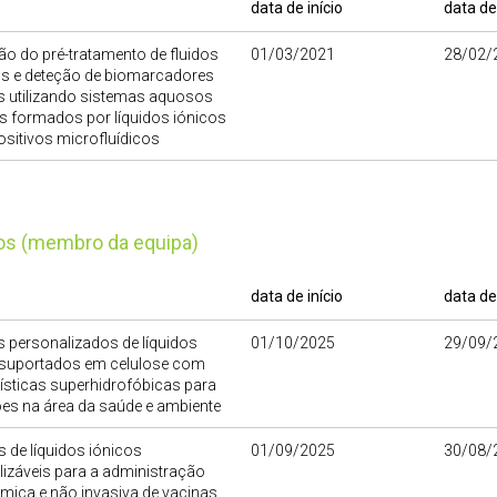
data de início
data de
ão do pré-tratamento de fluidos
01/03/2021
28/02/
 e deteção de biomarcadores
s utilizando sistemas aquosos
s formados por líquidos iónicos
sitivos microfluídicos
tos (membro da equipa)
data de início
data de
s personalizados de líquidos
01/10/2025
29/09/
 suportados em celulose com
ísticas superhidrofóbicas para
es na área da saúde e ambiente
 de líquidos iónicos
01/09/2025
30/08/
izáveis para a administração
mica e não invasiva de vacinas