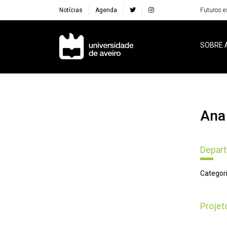
Notícias
Agenda
Futuros e
Navegação Principal
SOBRE 
An
Depar
Categori
Proje