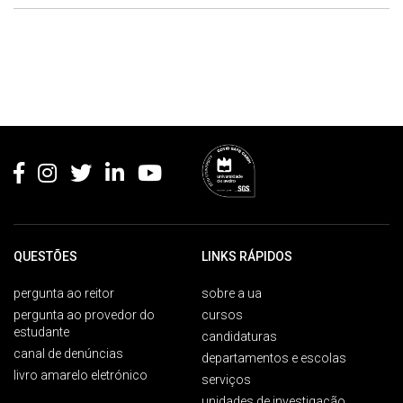
Rodapé
QUESTÕES
LINKS RÁPIDOS
pergunta ao reitor
sobre a ua
pergunta ao provedor do
cursos
estudante
candidaturas
canal de denúncias
departamentos e escolas
livro amarelo eletrónico
serviços
unidades de investigação