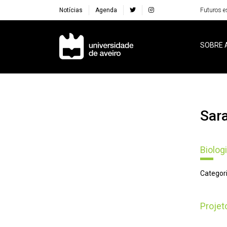
Notícias
Agenda
Futuros e
Navegação Principal
SOBRE 
Sa
Biolog
Categori
Proje