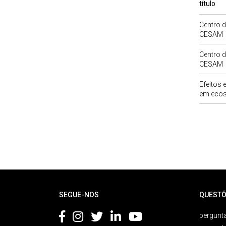
título
Centro d
CESAM
Centro d
CESAM
Efeitos 
em ecos
Rodapé
SEGUE-NOS
QUESTÕ
pergunta