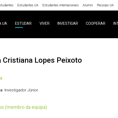
studantes
Estudantes UA
Estudantes internacionais
Alumni
Pessoas UA
A UA
ESTUDAR
VIVER
INVESTIGAR
COOPERAR
IN
ra Cristiana Lopes Peixoto
ia
Investigador Júnior
a:
tos (membro da equipa)