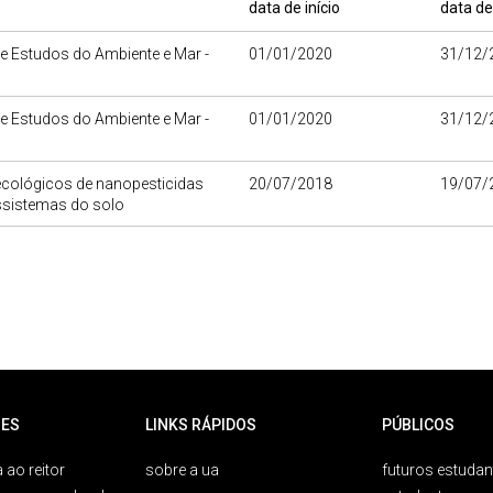
data de início
data de
e Estudos do Ambiente e Mar -
01/01/2020
31/12/
e Estudos do Ambiente e Mar -
01/01/2020
31/12/
ecológicos de nanopesticidas
20/07/2018
19/07/
sistemas do solo
ES
LINKS RÁPIDOS
PÚBLICOS
 ao reitor
sobre a ua
futuros estudan