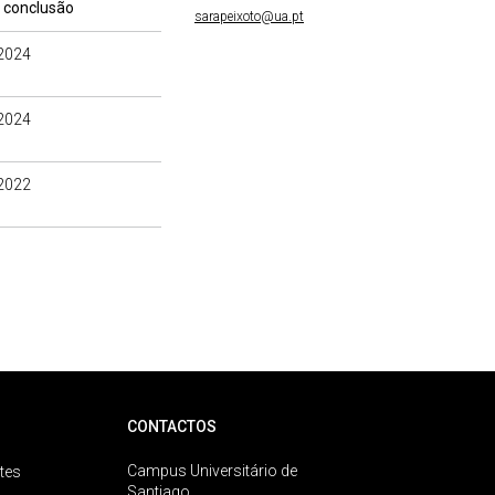
 conclusão
sarapeixoto@ua.pt
2024
2024
2022
CONTACTOS
Campus Universitário de
tes
Santiago