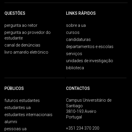
QUESTÕES
LINKS RÁPIDOS
pergunta ao reitor
sobre a ua
pergunta ao provedor do
cursos
estudante
candidaturas
canal de denúncias
departamentos e escolas
livro amarelo eletrónico
serviços
unidades de investigação
biblioteca
PÚBLICOS
CONTACTOS
Campus Universitário de
futuros estudantes
Santiago
estudantes ua
3810-193 Aveiro
estudantes internacionais
Portugal
alumni
+351 234 370 200
pessoas ua