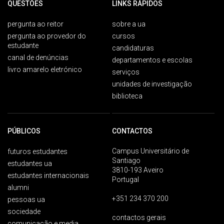
QUESTÕES
LINKS RÁPIDOS
pergunta ao reitor
sobre a ua
pergunta ao provedor do
cursos
estudante
candidaturas
canal de denúncias
departamentos e escolas
livro amarelo eletrónico
serviços
unidades de investigação
biblioteca
PÚBLICOS
CONTACTOS
Campus Universitário de
futuros estudantes
Santiago
estudantes ua
3810-193 Aveiro
estudantes internacionais
Portugal
alumni
+351 234 370 200
pessoas ua
sociedade
contactos gerais
comunicação e media