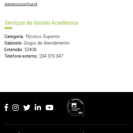
dianaipsousa@ua.pt
Serviços de Gestão Académica
Técnico Superior
Categoria:
Grupo de Atendimento
Gabinete:
52408
Extensão:
234 370 347
Telefone externo:
Rodapé