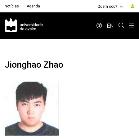
Notícias
Agenda
Quem sou?
Navegação Principal
EN
Jionghao Zhao