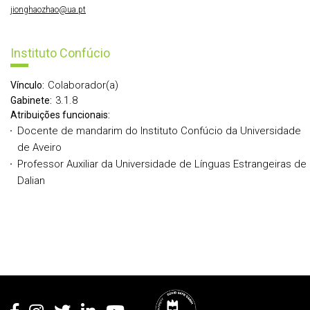
jionghaozhao@ua.pt
Instituto Confúcio
Colaborador(a)
Vínculo:
3.1.8
Gabinete:
Atribuições funcionais:
Docente de mandarim do Instituto Confúcio da Universidade
de Aveiro
Professor Auxiliar da Universidade de Línguas Estrangeiras de
Dalian
Rodapé