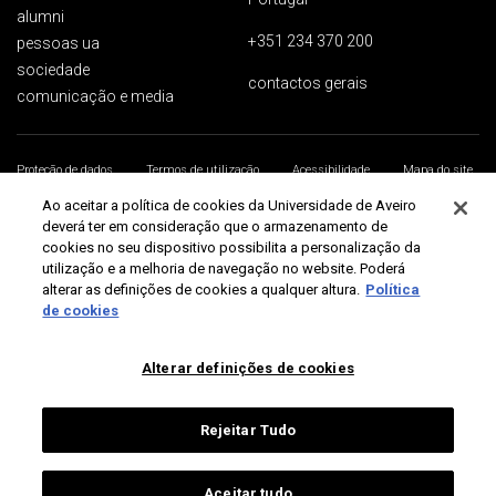
alumni
+351 234 370 200
pessoas ua
sociedade
contactos gerais
comunicação e media
Proteção de dados
Termos de utilização
Acessibilidade
Mapa do site
Universidade de Aveiro 2026
Ao aceitar a política de cookies da Universidade de Aveiro
deverá ter em consideração que o armazenamento de
cookies no seu dispositivo possibilita a personalização da
utilização e a melhoria de navegação no website. Poderá
alterar as definições de cookies a qualquer altura.
Política
de cookies
Alterar definições de cookies
Rejeitar Tudo
Aceitar tudo