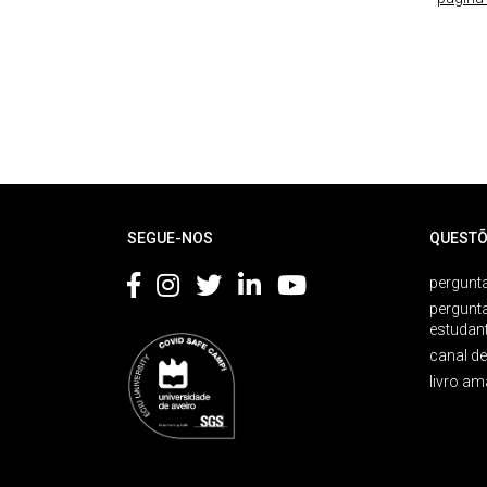
Rodapé
SEGUE-NOS
QUESTÕ
pergunta
pergunt
estudan
canal d
livro am