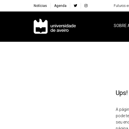
Notícias
Agenda
Futuros e
Navegação Principal
SOBRE 
Ups!
A págin
pode te
seu en
página 