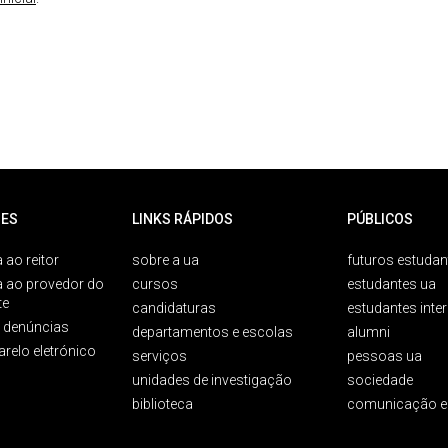
ES
LINKS RÁPIDOS
PÚBLICOS
 ao reitor
sobre a ua
futuros estudan
a ao provedor do
cursos
estudantes ua
te
candidaturas
estudantes inte
e denúncias
departamentos e escolas
alumni
arelo eletrónico
serviços
pessoas ua
unidades de investigação
sociedade
biblioteca
comunicação e