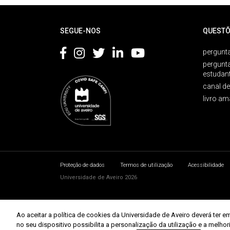
Rodapé
SEGUE-NOS
QUESTÕ
pergunta
pergunt
estudan
canal d
livro am
Proteção de dados
Termos de utilização
Acessibilidade
Universidade de Aveiro 2026
Ao aceitar a política de cookies da Universidade de Aveiro deverá te
no seu dispositivo possibilita a personalização da utilização e a melho