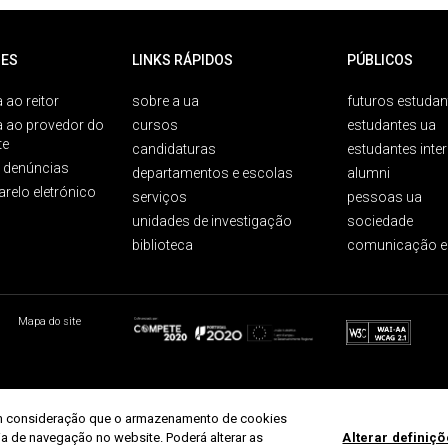
ES
LINKS RÁPIDOS
PÚBLICOS
 ao reitor
sobre a ua
futuros estudan
a ao provedor do
cursos
estudantes ua
te
candidaturas
estudantes inte
e denúncias
departamentos e escolas
alumni
arelo eletrónico
serviços
pessoas ua
unidades de investigação
sociedade
biblioteca
comunicação e
Mapa do site
r em consideração que o armazenamento de cookies
ria de navegação no website. Poderá alterar as
Alterar definiç