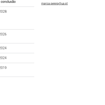
 conclusão
marisa.pereira@ua.pt
2028
2026
2024
2024
2019