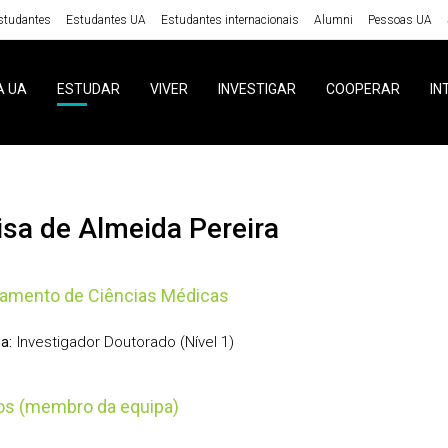
studantes
Estudantes UA
Estudantes internacionais
Alumni
Pessoas UA
A UA
ESTUDAR
VIVER
INVESTIGAR
COOPERAR
IN
risa de Almeida Pereira
amento de Ciências Médicas
Investigador Doutorado (Nível 1)
a:
tos (membro da equipa)