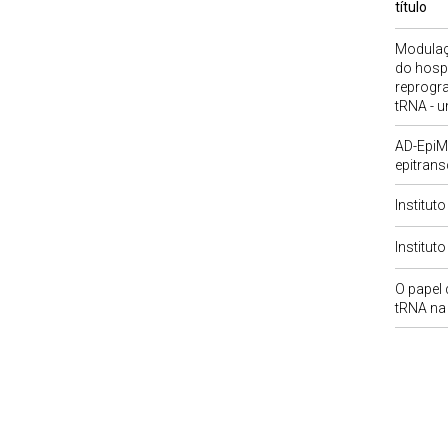
título
Modulaç
do hosp
reprogr
tRNA - u
AD-EpiMa
epitrans
Institut
Institut
O papel
tRNA na