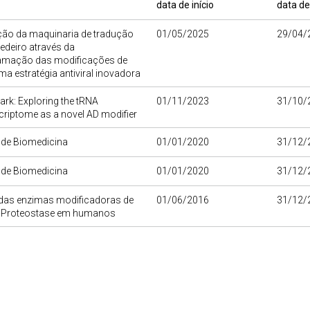
data de início
data de
ão da maquinaria de tradução
01/05/2025
29/04/
edeiro através da
amação das modificações de
ma estratégia antiviral inovadora
rk: Exploring the tRNA
01/11/2023
31/10/
criptome as a novel AD modifier
o de Biomedicina
01/01/2020
31/12/
o de Biomedicina
01/01/2020
31/12/
 das enzimas modificadoras de
01/06/2016
31/12/
 Proteostase em humanos