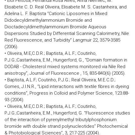
• Eloi Feitosa, Fernanda Rosa Alves, Anna Niemiec, M.
Elisabete C. D. Real Oliveira, Elisabete M. S. Castanheira, and
Adelina L. F. Baptista “Cationic Liposomes in Mixed
Didodecyldimethylammonium Bromide and
Dioctadecyldimethylammonium Bromide Aqueous
Dispersions Studied by Differential Scanning Calorimetry, Nile
Red Fluorescence, and Turbidity” Langmuir 22, 3579-3585
(2006).
• Oliveira, M.E,C.D.R.; Baptista, A.L.F.; Coutinho,
P.J.G.;Castanheira, E.M., Hungerford, G., “Domain formation in
DODAB - Cholesterol mixed systems monitored via Nile Red
anisotropy”, Journal of Fluorescence , 15, 835-840(6) (2005).
• Baptista, A.L.F; Coutinho, P.J.G.; Real Oliveira, M.E.C.D.;
Gomes, J.I.N.R., “Lipid interactions with textile fibres in dyeing
conditions”, Progress in Colloid and Polymer Science, 123:88-
93 (2004).
• Oliveira, M.E,C.D.R.; Baptista, A.L.F.; Coutinho,
P.J.G.;Castanheira, E.M., Hungerford, G. “Fluorescence studies
of the interaction of pyrenylmethyl tributylphosphonium
bromide with double strand polynucleotides” Photochemical
& Photobiological Sciences”, 3, 217-225 (2004).