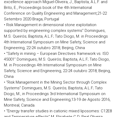
excellence approach Miguel-Oliveira, J., Baptista, A.L.F. and
Brito, E., Proceedings book of the 4th International
Conference on Quality Engineering and Management,21-22
Setembro 2020 Braga, Portugal
• Risk Management in dimensional stone exploitation
supported by engineering complex systems” Domingues,
M.S. Queirós; Baptista, A.L.F; Tato Diogo, M. in Proceedings
4th International Symposium on Mine Safety, Science and
Engineering, 22-24 outubro 2018, Beijing, China
• “Safety in mining – European Directives framework vs. ISO
45001” Domingues, M.S. Queirós; Baptista, A.L.F; Tato Diogo,
M. in Proceedings 4th International Symposium on Mine
Safety, Science and Engineering, 22-24 outubro 2018, Beijing,
China
• “Risk Management in the Mining Sector through Complex
Systems” Domingues, M.S. Queirós; Baptista, A.L.F; Tato
Diogo, M., in Proceedings 3rd International Symposium on
Mine Safety, Science and Engineering,13-19 de Agosto 2016,
Montreal, Canada.
• “Energy transfer studies in cationic mixed liposomes: C12E8
and Temperature effects” M. Elisabete C.D. Real Oliveira,