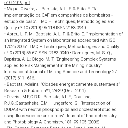
o10_2019.pdf
• Miguel-Oliveira, J.; Baptista, A. L. F. & Brito, E. ”A
implementação da CAF em companhias de bombeiros -
estudo de caso”. TMQ – Techniques, Methodologies and
Quality nº 10 (2019) 95-118 ISSN:2183-0940
• Abreu, L. P. M.; Baptista, A. L. F. & Brito, E. “Implementation of
an Integrated System on laboratories accredited with ISO
17025:2005”. TMQ – Techniques, Methodologies and Quality
nº 9 (2018) 56-67 ISSN: 2183-0940 • Domingues, M. S. Q.;
Baptista, A. L.; Diogo, M. T, “Engineering Complex Systems
applied to Risk Management in the Mining Industry”
International Journal of Mining Science and Technology 27
(2017) 611–616.
• Baptista, Adelina; “Cidades energeticamente sustentáveis”
Research & Publish, nº1, 28-39 (Dez. 2011).
• Oliveira, M.E,C.D.R.; Baptista, A.L.F.; Coutinho,
P.J.G.;Castanheira, E.M., Hungerford, G., “Intereaction of
DODAB with neutral phospholipids and cholesterol studied
using fluorescence anisotropy” Journal of Photochemistry
and Photobiology A: Chemistry, 181, 99-105 (2006).