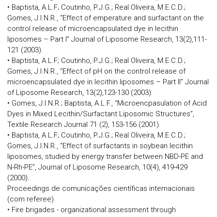
• Baptista, A.L.F; Coutinho, P.J.G.; Real Oliveira, M.E.C.D.;
Gomes, J.I.N.R., “Effect of emperature and surfactant on the
control release of microencapsulated dye in lecithin
liposomes – Part I” Journal of Liposome Research, 13(2),111-
121 (2003).
• Baptista, A.L.F; Coutinho, P.J.G.; Real Oliveira, M.E.C.D.;
Gomes, J.I.N.R., “Effect of pH on the control release of
microencapsulated dye in lecithin liposomes – Part II” Journal
of Liposome Research, 13(2),123-130 (2003).
• Gomes, J.I.N.R.; Baptista, A.L.F., “Microencpasulation of Acid
Dyes in Mixed Lecithin/Surfactant Liposomic Structures”,
Textile Research Journal 71 (2), 153-156 (2001).
• Baptista, A.L.F; Coutinho, P.J.G.; Real Oliveira, M.E.C.D.;
Gomes, J.I.N.R., “Effect of surfactants in soybean lecithin
liposomes, studied by energy transfer between NBD-PE and
N-Rh-PE”, Journal of Liposome Research, 10(4), 419-429
(2000).
Proceedings de comunicações científicas internacionais
(com referee)
• Fire brigades - organizational assessment through