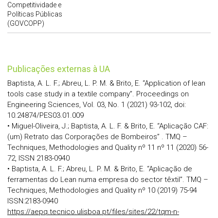
Competitividade e
Políticas Públicas
(GOVCOPP)
publicações externas à UA
Baptista, A. L. F.; Abreu, L. P. M. & Brito, E. “Application of lean
tools case study in a textile company”. Proceedings on
Engineering Sciences, Vol. 03, No. 1 (2021) 93-102, doi:
10.24874/PES03.01.009
• Miguel-Oliveira, J.; Baptista, A. L. F. & Brito, E. “Aplicação CAF:
(um) Retrato das Corporações de Bombeiros” . TMQ –
Techniques, Methodologies and Quality nº 11 nº 11 (2020) 56-
72, ISSN 2183-0940
• Baptista, A. L. F.; Abreu, L. P. M. & Brito, E. “Aplicação de
ferramentas do Lean numa empresa do sector têxtil”. TMQ –
Techniques, Methodologies and Quality nº 10 (2019) 75-94
ISSN:2183-0940
https://aepq.tecnico.ulisboa.pt/files/sites/22/tqm-n-