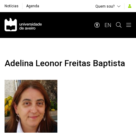
Notícias
Agenda
Quem sou?
Navegação Principal
EN
Adelina Leonor Freitas Baptista