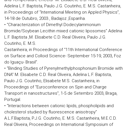
Adelina L.F. Baptista, Paulo J.G. Coutinho, E. M.S. Castanheira,
in Proceedings of “International Meeting on Appled Physics”,
14-18 de Outubro, 2003 , Badajoz ,Espanha.
• “Characterization of Dimethyl Dodecylammonium
Bromide/Soybean Lecithin mixed cationic liposomes” Adelina
L.F. Baptista ,M. Elisabete C.D. Real Oliveira, Paulo J.G.
Coutinho, E. M.S.
Castanheira, in Proceedings of “11th International Conference
on Surface and Colloid Science- September 15-19, 2003, Foz
do Iguaçu- Brasil”.
• “Binding Studies of Pyrenylmethylphosphonium Bromide with
DNA” M. Elisabete C.D. Real Oliveira, Adelina L.F. Baptista,
Paulo J.G. Coutinho, Elisabete M.S. Castanheira, in
Proceedings of “Euroconference on Spin and Charge
Transport in nanostructures", 1-5 de Setembro 2003, Braga,
Portugal.
• “Interactions between cationic lipids, phospholipids and
cholesterol studied by fluorescence anisotropy”
A.L.F.Baptista, P.J.G. Coutinho, E. M.S. Castanheira, M.E.C.D.
Real Oliveira, Proceedings on International Symposium of