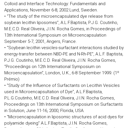
Colloid and Interface Technology: Fundamentals and
Applications, November 6-8, 2002 Lund, Sweden.
• “The study of the microencapsulated dye release from
soybean lecithin liposomes”, A.L.F.Baptista, P.J.G. Coutinho,
M.E.C.D. Real Oliveira, J.I.N. Rocha Gomes, in Proceedings of
13th International Symposium on Microencapsulation
September 5-7, 2001, Angers, France.
• “Soybean lecithin vesicles-surfactant interactions studied by
energy-transfer between NBD-PE and N-Rh-PE”, A.L.F. Baptista,
P.J.G. Coutinho, M.E.C.D. Real Oliveira, J.I.N. Rocha Gomes,
“Proceedings on 12th International Symposium on
Microencapsulation”, London, U.K., 6-8 September 1999. (1º
Prémio)
• "Study of the Influence of Surfactants on Lecithin Vesicles
used in Microencapsultation of Dye”, A.L.F.Baptista,
P.L.G.Coutinho, M.E.C.D. Real Oliveira, J.I.N. Rocha Gomes,
Proceedings on 13th International Symposium on Surfactants
in Solution, June 11-16, 2000, Florida, USA.
• “Microencapsulation in liposomic structures of acid dyes for
polyamide dyeing” A.L.F.Baptista, J.I.N. Rocha Gomes,