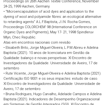
Proceedings on 26th Aachen Textile Conference, November
24-25, 1999 Aachen, Germany.
• “Microencapsulation of acid dyes and application to the
dyeing of wool and polyamide fibres: an ecological alternative
to retarding agents” A.L.F.Baptista, J.I.N. Rocha Gomes,
Proceedings COLORCHEM’ 98 (International Conference on
Organic Dyes and Pigments), May 17- 21, 1998 Spindleruv
Mlyn, Chec Republic.
Atas em encontros nacionais com revisão
• Elisabeth Brito, Jorge Miguel-Oliveira, L.P.M.Abreu e Adelina
Baptista (2021). 10 anos de licenciatura em Gestão da
Qualidade: balanço e novas perspetivas. XI Encontro de
Investigadores da Qualidade. Universidade de Aveiro, 17 de
setembro
• Rute Vicente, Jorge Miguel-Oliveira e Adelina Baptista (2021).
Certificação ISO 9001 e os seus impactes: estudo de caso.
XI Encontro de Investigadores da Qualidade. Universidade de
Aveiro, 17 de setembro
• Bruna Rodrigues, Hugo Carvalho, Adelaide Campos e Adelina
Baptista (2021). Indicadores de Desempenho Organizacional
em Sistemas de Gestão Integrados (SGI). XI Encontro de