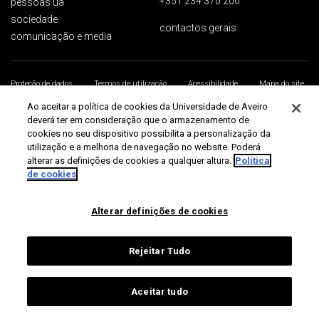
+351 234 370 200
pessoas ua
sociedade
contactos gerais
comunicação e media
Proteção de dados
Termos de utilização
Acessibilidade
Mapa do site
Universidade de Aveiro 2026
Ao aceitar a política de cookies da Universidade de Aveiro
deverá ter em consideração que o armazenamento de
cookies no seu dispositivo possibilita a personalização da
utilização e a melhoria de navegação no website. Poderá
alterar as definições de cookies a qualquer altura.
Política
de cookies
Alterar definições de cookies
Rejeitar Tudo
Aceitar tudo