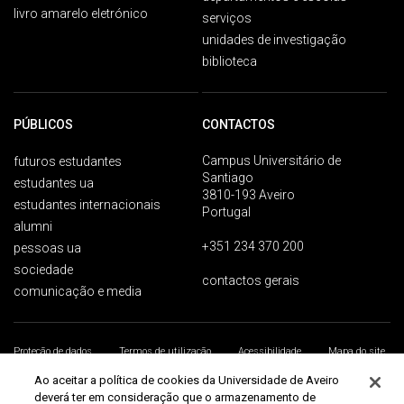
livro amarelo eletrónico
serviços
unidades de investigação
biblioteca
PÚBLICOS
CONTACTOS
Campus Universitário de
futuros estudantes
Santiago
estudantes ua
3810-193 Aveiro
estudantes internacionais
Portugal
alumni
+351 234 370 200
pessoas ua
sociedade
contactos gerais
comunicação e media
Proteção de dados
Termos de utilização
Acessibilidade
Mapa do site
Universidade de Aveiro 2026
Ao aceitar a política de cookies da Universidade de Aveiro
deverá ter em consideração que o armazenamento de