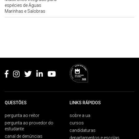
espécies de Águas
Marinhas e Salobras
Rodapé
QUESTÕES
LINKS RÁPIDOS
pergunta ao reitor
sobre a ua
pergunta ao provedor do
cursos
estudante
candidaturas
canal de denúncias
departamentos e escolas