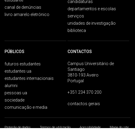
estudante
candidaturas
canal de denúncias
departamentos e escolas
livro amarelo eletrónico
serviços
unidades de investigação
biblioteca
PÚBLICOS
CONTACTOS
Campus Universitário de
futuros estudantes
Santiago
estudantes ua
3810-193 Aveiro
estudantes internacionais
Portugal
alumni
+351 234 370 200
pessoas ua
sociedade
contactos gerais
comunicação e media
Proteção de dados
Termos de utilização
Acessibilidade
Mapa do site
Universidade de Aveiro 2026