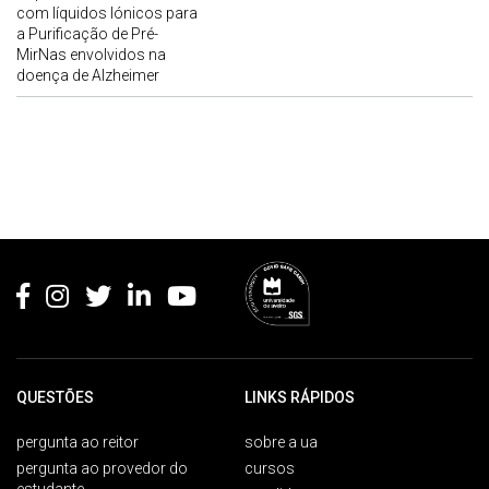
com líquidos Iónicos para
a Purificação de Pré-
MirNas envolvidos na
doença de Alzheimer
Rodapé
QUESTÕES
LINKS RÁPIDOS
pergunta ao reitor
sobre a ua
pergunta ao provedor do
cursos