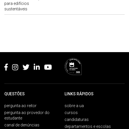
para edifícios
sustentáveis
Rodapé
QUESTÕES
LINKS RÁPIDOS
pergunta ao reitor
sobre a ua
pergunta ao provedor do
cursos
estudante
candidaturas
canal de denúncias
departamentos e escolas