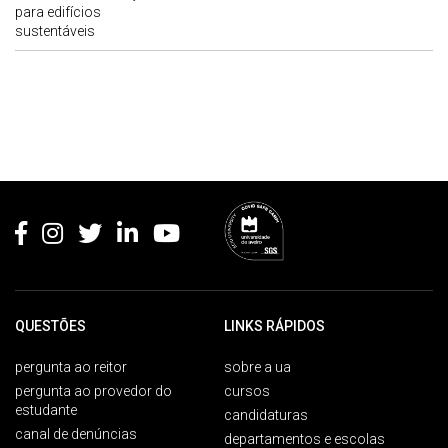
para edifícios
sustentáveis
Rodapé
QUESTÕES
LINKS RÁPIDOS
pergunta ao reitor
sobre a ua
pergunta ao provedor do
cursos
estudante
candidaturas
canal de denúncias
departamentos e escolas