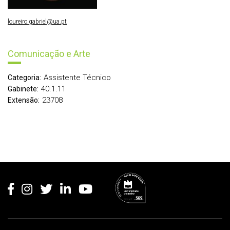
loureiro.gabriel@ua.pt
Comunicação e Arte
Assistente Técnico
Categoria:
40.1.11
Gabinete:
23708
Extensão:
Rodapé